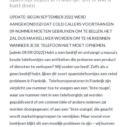
kunt doen
UPDATE: BEGIN SEPTEMBER 2022 WERD
AANGEKONDIGD DAT COLD CALLERS VOORTAAN EEN
09-NUMMER MOETEN GEBRUIKEN OM TE BELLEN. HET
ZAL DUS MAKKELIJKER WORDEN OM TE HERKENNEN
WANNEER JE DE TELEFOON NIET MOET OPNEMEN.
[admin 09/09/2022] Hebt u een bedrijf en ontvangt u massa’s
koude telefoontjes van entiteiten die proberen een product
of diensten te verkopen? Wij voelen uw leed! Zelfs als u
geen bedrijf hebt, lijken dit soort spamtelefoontjes een reëel
probleem in Frankrijk. Telefoonoperatoren in Frankrijk zijn
verplicht uw nummer toe te voegen aan een “liste rouge”,
VIEW POST
waar uw nummer niet in een telefoongids zal worden
gepubliceerd of om commerciële of andere redenen zal
worden doorgegeven; of aan een “liste orange”, die geacht
wordt marketingoproepen te vermijden. Maar vooral voor
bedrijven blijkt dit een moeilijk probleem te zijn – wij kunnen