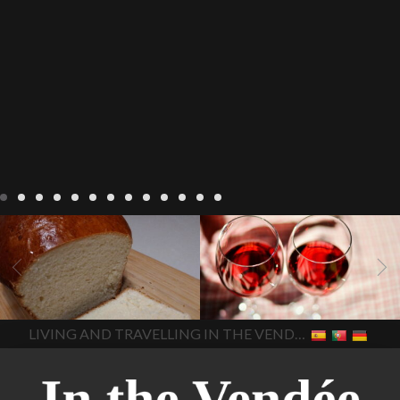
Recepten
Wonen
baken in
Blog
Wonen
beaujolais
Frankrijk
bakken in de
2022
Beaujolais Nouveau
Vendee
brood bakken
2022
De wijnmakers laten
brood met gist
gist brood
de druiventrossen gisten in
het beste brood
hoe moet
een anaërobe
donderdag
In The Vendee
In The Vendee
ik brood bakken
is melk
17 november 2022 is
brood gezond
is melkbrood
beaujolais dag
hoe lang is
LIVING AND TRAVELLING IN THE VENDÉE
gezond
mama's brood
melk
Beaujolais Nouveau
brood
melk brood en
houdbaar
hoeveel flessen
chocolade melk
melkbrood
Beaujolais Nouveau worden
wat is melkbrood
zijn melk
verkocht
is Beaujolais