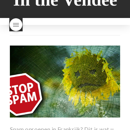
brood en brioche hetzelfde
Nouveau een fruitige wijn
brood
kooldioxiderijke omgeving.
Dit proces duurt slechts vier
dagen! Beaujolais Nouveau
rode beaujolais nouveau
rose beaujolais nouveau
waar smaakt Beaujolais
Nouveau naar? wat is
Beaujolais Nouveau
wanneer is beaujolais dag
wanneer is beaujolais
nouveau dag
Wat is de dag
van Beaujolais Nouveau
wat
is de traditie rond beaujolais
nouveau
wat maakt
Beaujolais Nouveau zo
speciaal
wat zijn tannines
witte beaujolais nouveau
Spam oproepen in Frankrijk? Dit is wat u