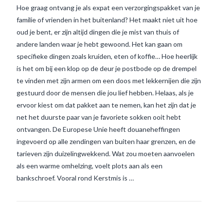
Hoe graag ontvang je als expat een verzorgingspakket van je
familie of vrienden in het buitenland? Het maakt niet uit hoe
oud je bent, er zijn altijd dingen die je mist van thuis of
andere landen waar je hebt gewoond. Het kan gaan om
specifieke dingen zoals kruiden, eten of koffie… Hoe heerlijk
is het om bij een klop op de deur je postbode op de drempel
te vinden met zijn armen om een doos met lekkernijen die zijn
gestuurd door de mensen die jou lief hebben. Helaas, als je
ervoor kiest om dat pakket aan te nemen, kan het zijn dat je
net het duurste paar van je favoriete sokken ooit hebt
ontvangen. De Europese Unie heeft douaneheffingen
VIEW POST
ingevoerd op alle zendingen van buiten haar grenzen, en de
tarieven zijn duizelingwekkend. Wat zou moeten aanvoelen
als een warme omhelzing, voelt plots aan als een
bankschroef. Vooral rond Kerstmis is …