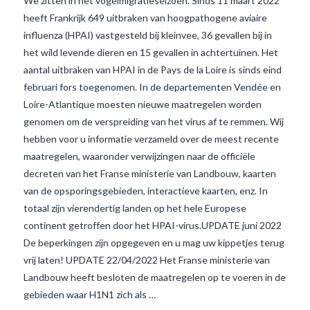
We zitten in het vogelmigratieseizoen. Sinds 11 maart 2022
heeft Frankrijk 649 uitbraken van hoogpathogene aviaire
influenza (HPAI) vastgesteld bij kleinvee, 36 gevallen bij in
het wild levende dieren en 15 gevallen in achtertuinen. Het
aantal uitbraken van HPAI in de Pays de la Loire is sinds eind
februari fors toegenomen. In de departementen Vendée en
Loire-Atlantique moesten nieuwe maatregelen worden
genomen om de verspreiding van het virus af te remmen. Wij
hebben voor u informatie verzameld over de meest recente
maatregelen, waaronder verwijzingen naar de officiële
decreten van het Franse ministerie van Landbouw, kaarten
van de opsporingsgebieden, interactieve kaarten, enz. In
VIEW POST
totaal zijn vierendertig landen op het hele Europese
continent getroffen door het HPAI-virus.UPDATE juni 2022
De beperkingen zijn opgegeven en u mag uw kippetjes terug
vrij laten! UPDATE 22/04/2022 Het Franse ministerie van
Landbouw heeft besloten de maatregelen op te voeren in de
gebieden waar H1N1 zich als …