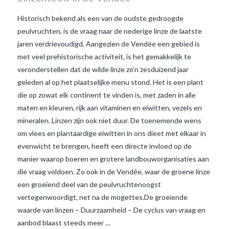
Historisch bekend als een van de oudste gedroogde
peulvruchten, is de vraag naar de nederige linze de laatste
jaren verdrievoudigd. Aangezien de Vendée een gebied is
met veel prehistorische activiteit, is het gemakkelijk te
veronderstellen dat de wilde linze zo’n zesduizend jaar
geleden al op het plaatselijke menu stond. Het is een plant
die op zowat elk continent te vinden is, met zaden in alle
maten en kleuren, rijk aan vitaminen en eiwitten, vezels en
mineralen. Linzen zijn ook niet duur. De toenemende wens
om vlees en plantaardige eiwitten in ons dieet met elkaar in
evenwicht te brengen, heeft een directe invloed op de
manier waarop boeren en grotere landbouworganisaties aan
VIEW POST
die vraag voldoen. Zo ook in de Vendée, waar de groene linze
een groeiend deel van de peulvruchtenoogst
vertegenwoordigt, net na de mogettes.De groeiende
waarde van linzen – Duurzaamheid – De cyclus van vraag en
aanbod blaast steeds meer …