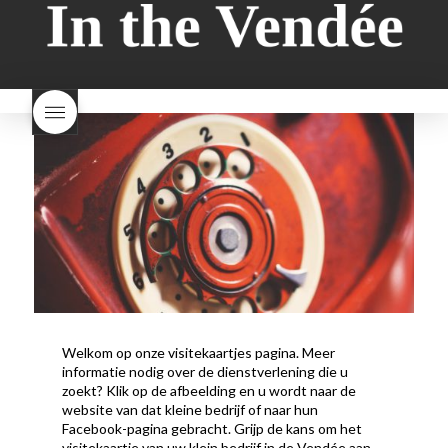
wat is melkbrood
zijn melk
verkocht
is Beaujolais
brood en brioche hetzelfde
Nouveau een fruitige wijn
brood
kooldioxiderijke omgeving.
Dit proces duurt slechts vier
dagen! Beaujolais Nouveau
rode beaujolais nouveau
rose beaujolais nouveau
waar smaakt Beaujolais
Nouveau naar? wat is
Beaujolais Nouveau
wanneer is beaujolais dag
wanneer is beaujolais
nouveau dag
Wat is de dag
van Beaujolais Nouveau
wat
is de traditie rond beaujolais
nouveau
wat maakt
Beaujolais Nouveau zo
speciaal
wat zijn tannines
witte beaujolais nouveau
Welkom op onze visitekaartjes pagina. Meer
informatie nodig over de dienstverlening die u
zoekt? Klik op de afbeelding en u wordt naar de
website van dat kleine bedrijf of naar hun
Facebook-pagina gebracht. Grijp de kans om het
visitekaartje van uw klein bedrijf in de Vend
é
e aan