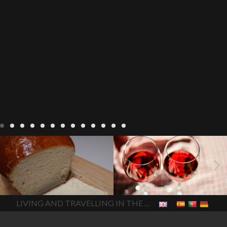
Recepten
Wonen
baken in
Blog
Wonen
beaujolais
Frankrijk
bakken in de
2022
Beaujolais Nouveau
Vendee
brood bakken
2022
De wijnmakers laten
brood met gist
gist brood
de druiventrossen gisten in
het beste brood
hoe moet
een anaërobe
donderdag
In The Vendee
In The Vendee
ik brood bakken
is melk
17 november 2022 is
brood gezond
is melkbrood
beaujolais dag
hoe lang is
LIVING AND TRAVELLING IN THE VENDÉE
gezond
mama's brood
melk
Beaujolais Nouveau
brood
melk brood en
houdbaar
hoeveel flessen
chocolade melk
melkbrood
Beaujolais Nouveau worden