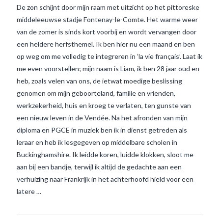
De zon schijnt door mijn raam met uitzicht op het pittoreske
middeleeuwse stadje Fontenay-le-Comte. Het warme weer
van de zomer is sinds kort voorbij en wordt vervangen door
een heldere herfsthemel. Ik ben hier nu een maand en ben
op weg om me volledig te integreren in ‘la vie français’. Laat ik
me even voorstellen; mijn naam is Liam, ik ben 28 jaar oud en
heb, zoals velen van ons, de ietwat moedige beslissing
genomen om mijn geboorteland, familie en vrienden,
werkzekerheid, huis en kroeg te verlaten, ten gunste van
een nieuw leven in de Vendée. Na het afronden van mijn
diploma en PGCE in muziek ben ik in dienst getreden als
leraar en heb ik lesgegeven op middelbare scholen in
VIEW POST
Buckinghamshire. Ik leidde koren, luidde klokken, sloot me
aan bij een bandje, terwijl ik altijd de gedachte aan een
verhuizing naar Frankrijk in het achterhoofd hield voor een
latere …