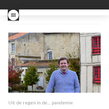
Dit proces duurt slechts vier
dagen! Beaujolais Nouveau
rode beaujolais nouveau
rose beaujolais nouveau
waar smaakt Beaujolais
Nouveau naar? wat is
Beaujolais Nouveau
wanneer is beaujolais dag
wanneer is beaujolais
nouveau dag
Wat is de dag
van Beaujolais Nouveau
wat
is de traditie rond beaujolais
nouveau
wat maakt
Beaujolais Nouveau zo
speciaal
wat zijn tannines
witte beaujolais nouveau
Uit de regen in de… pandemie