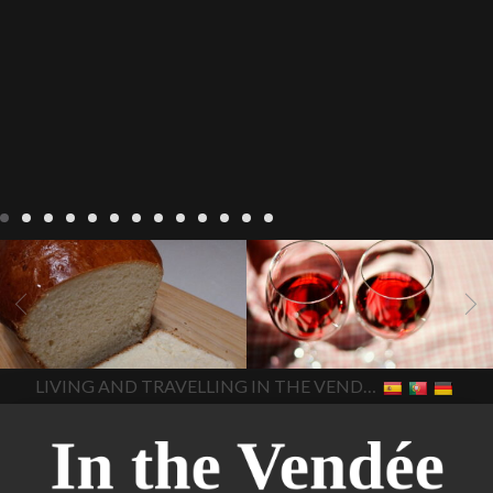
Recepten
Wonen
baken in
Blog
Wonen
beaujolais
Frankrijk
bakken in de
2022
Beaujolais Nouveau
Vendee
brood bakken
2022
De wijnmakers laten
brood met gist
gist brood
de druiventrossen gisten in
het beste brood
hoe moet
een anaërobe
donderdag
In The Vendee
In The Vendee
ik brood bakken
is melk
17 november 2022 is
brood gezond
is melkbrood
beaujolais dag
hoe lang is
LIVING AND TRAVELLING IN THE VENDÉE
gezond
mama's brood
melk
Beaujolais Nouveau
brood
melk brood en
houdbaar
hoeveel flessen
chocolade melk
melkbrood
Beaujolais Nouveau worden
wat is melkbrood
zijn melk
verkocht
is Beaujolais
brood en brioche hetzelfde
Nouveau een fruitige wijn
brood
kooldioxiderijke omgeving.