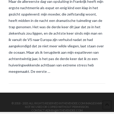
Maar de allereerste dag van opsluiting in Frankrijk heeft mijn
ergste nachtmerrie als expat en enig kind een klap in het
gezicht opgeleverd: mijn moeder, die zelfstandig woont,
heeft midden in de nacht een dramatische tuimeling van de
trap genomen. Het was de derde keer dit jaar dat ze in het
ziekenhuis zou liggen, en de achtste keer sinds mijn man en
ik vanuit de VS naar Europa zijn verhuisd nadat ze had
aangekondigd dat ze niet meer wilde vliegen, laat staan over
VIEW POST
de oceaan. Maar als ik terugdenk aan mijn expatleven van
achtentwintig jaar, is het pas de derde keer dat ik zo een
huiveringwekkende achtbaan van extreme stress heb
meegemaakt. De eerste …
© 2018 - 2021 ALL RIGHTS RESERVED INTHEVENDEE.COM IMAGES MAY
NOT BE USED OR COPIED WITHOUT PERMISSION.
CONTACT ADMIN@INTHEVENDEE.COM
SIRET# 81257589200029 & 81265538900037