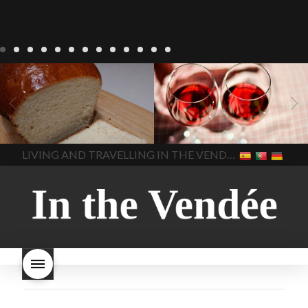
Recepten
Wonen
baken in
Blog
Wonen
beaujolais
Frankrijk
bakken in de
2022
Beaujolais Nouveau
Vendee
brood bakken
2022
De wijnmakers laten
brood met gist
gist brood
de druiventrossen gisten in
het beste brood
hoe moet
een anaërobe
donderdag
In The Vendee
In The Vendee
ik brood bakken
is melk
17 november 2022 is
brood gezond
is melkbrood
beaujolais dag
hoe lang is
LIVING AND TRAVELLING IN THE VENDÉE
gezond
mama's brood
melk
Beaujolais Nouveau
brood
melk brood en
houdbaar
hoeveel flessen
chocolade melk
melkbrood
Beaujolais Nouveau worden
wat is melkbrood
zijn melk
verkocht
is Beaujolais
brood en brioche hetzelfde
Nouveau een fruitige wijn
brood
kooldioxiderijke omgeving.
Dit proces duurt slechts vier
dagen! Beaujolais Nouveau
rode beaujolais nouveau
rose beaujolais nouveau
waar smaakt Beaujolais
Nouveau naar? wat is
Beaujolais Nouveau