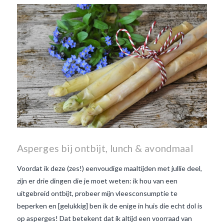
wanneer is beaujolais dag
wanneer is beaujolais
nouveau dag
Wat is de dag
van Beaujolais Nouveau
wat
is de traditie rond beaujolais
nouveau
wat maakt
Beaujolais Nouveau zo
speciaal
wat zijn tannines
witte beaujolais nouveau
Asperges bij ontbijt, lunch & avondmaal
Voordat ik deze (zes!) eenvoudige maaltijden met jullie deel,
zijn er drie dingen die je moet weten: ik hou van een
uitgebreid ontbijt, probeer mijn vleesconsumptie te
beperken en [gelukkig] ben ik de enige in huis die echt dol is
op asperges! Dat betekent dat ik altijd een voorraad van