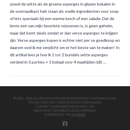
zowel de witte als de groene asperges in glazen bokalen in
de voorraadkast heb staan als snelle ingredienten voor soep
of iets speciaals bij een warme lunch of een salade. Dat de
lente een van mijn favoriete seizoenen is, is geen geheim,
maar dat komt deels omdat er dan verse asperges te krijgen
zijn. Verse asperges kopen is echter niet per se goedkoop en
daarom voel ik me verplicht om er het beste van te maken! In
VIEW POST
dit artikel lees je hoe ik 1 tot 2 bundels witte asperges
verdeel in 3 porties + 1 bokaal voor 4 maaltijden (dit …
© 2018 - 2021 ALL RIGHTS RESERVED INTHEVENDEE.COM IMAGES MAY
NOT BE USED OR COPIED WITHOUT PERMISSION.
CONTACT ADMIN@INTHEVENDEE.COM
SIRET# 81257589200029 & 81265538900037
POWERED BY THE
X THEME