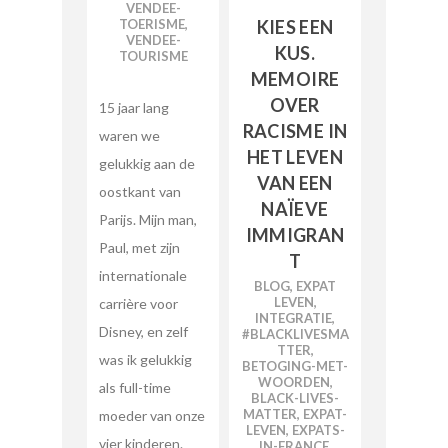
VENDEE-
KIES EEN
TOERISME
,
VENDEE-
KUS.
TOURISME
MEMOIRE
OVER
15 jaar lang
RACISME IN
waren we
HET LEVEN
gelukkig aan de
VAN EEN
oostkant van
NAÏEVE
Parijs. Mijn man,
IMMIGRAN
Paul, met zijn
T
internationale
BLOG
,
EXPAT
LEVEN
,
carrière voor
INTEGRATIE
,
Disney, en zelf
#BLACKLIVESMA
TTER
,
was ik gelukkig
BETOGING-MET-
WOORDEN
,
als full-time
BLACK-LIVES-
MATTER
,
EXPAT-
moeder van onze
LEVEN
,
EXPATS-
vier kinderen.
IN-FRANCE
,