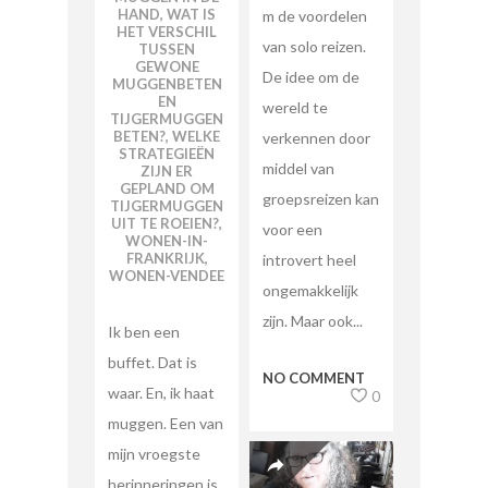
HAND
,
WAT IS
m de voordelen
HET VERSCHIL
van solo reizen.
TUSSEN
GEWONE
De idee om de
MUGGENBETEN
EN
wereld te
TIJGERMUGGEN
BETEN?
,
WELKE
verkennen door
STRATEGIEËN
middel van
ZIJN ER
GEPLAND OM
groepsreizen kan
TIJGERMUGGEN
UIT TE ROEIEN?
,
voor een
WONEN-IN-
FRANKRIJK
,
introvert heel
WONEN-VENDEE
ongemakkelijk
zijn. Maar ook...
Ik ben een
buffet. Dat is
NO COMMENT
waar. En, ik haat
0
muggen. Een van
mijn vroegste
herinneringen is