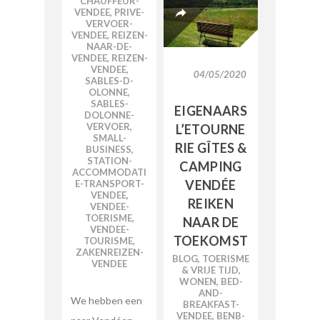
CHAUFFEUR-
VENDEE
,
PRIVE-
VERVOER-
VENDEE
,
REIZEN-
NAAR-DE-
VENDEE
,
REIZEN-
VENDEE
,
04/05/2020
SABLES-D-
OLONNE
,
SABLES-
EIGENAARS
DOLONNE-
VERVOER
,
L’ETOURNE
SMALL-
RIE GÎTES &
BUSINESS
,
STATION-
CAMPING
ACCOMMODATI
VENDÉE
E-TRANSPORT-
VENDEE
,
REIKEN
VENDEE-
TOERISME
,
NAAR DE
VENDEE-
TOEKOMST
TOURISME
,
ZAKENREIZEN-
BLOG
,
TOERISME
VENDEE
& VRIJE TIJD
,
WONEN
,
BED-
AND-
We hebben een
BREAKFAST-
VENDEE
,
BENB-