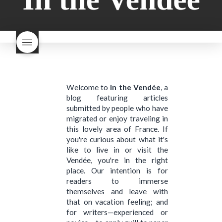
brood en brioche hetzelfde
Nouveau een fruitige wijn
brood
kooldioxiderijke omgeving.
Dit proces duurt slechts vier
dagen! Beaujolais Nouveau
rode beaujolais nouveau
rose beaujolais nouveau
waar smaakt Beaujolais
Nouveau naar? wat is
Beaujolais Nouveau
wanneer is beaujolais dag
Welcome to
In the Vendée
, a
wanneer is beaujolais
blog featuring articles
nouveau dag
Wat is de dag
van Beaujolais Nouveau
wat
submitted by people who have
is de traditie rond beaujolais
migrated or enjoy traveling in
nouveau
wat maakt
this lovely area of France. If
Beaujolais Nouveau zo
you're curious about what it's
speciaal
wat zijn tannines
like to live in or visit the
witte beaujolais nouveau
Vendée, you're in the right
place. Our intention is for
readers to immerse
themselves and leave with
that on vacation feeling; and
for writers—experienced or