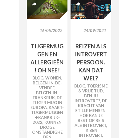
16/05/2022
24/09/2021
TIJGERMUG
REIZEN ALS
GEN EN
INTROVERT
ALLERGIEËN
PERSOON.
! OH NEE!
KAN DAT
WEL?
BLOG
,
WONEN
,
BELGEN-IN-DE-
BLOG
,
TOERISME
VENDEE
,
& VRIJE TIJD
,
BELGEN-IN-
BEN JIJ
FRANKRIJK
,
DE
INTROVERT?
,
DE
TIJGER MUG IN
KRACHT VAN
EUROPA
,
KAART-
STILLE MENSEN
,
TIJGERMUGGEN
HOE KAN JE
-FRANKRIJK-
BEST OP REIS
2022
,
KUNNEN
ALS INTROVERT
,
DROGE
IK BEN
OMSTANDIGHE
INTROVERT
,
DEN