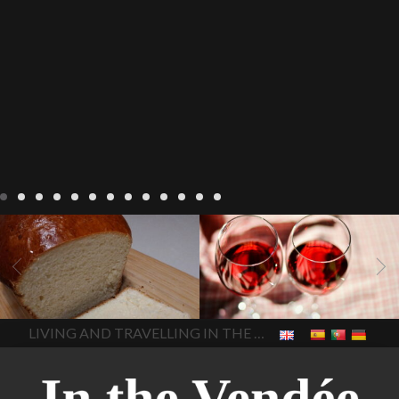
Recepten
Wonen
baken in
Blog
Wonen
beaujolais
Frankrijk
bakken in de
2022
Beaujolais Nouveau
Vendee
brood bakken
2022
De wijnmakers laten
brood met gist
gist brood
de druiventrossen gisten in
het beste brood
hoe moet
een anaërobe
donderdag
In The Vendee
In The Vendee
ik brood bakken
is melk
17 november 2022 is
brood gezond
is melkbrood
beaujolais dag
hoe lang is
LIVING AND TRAVELLING IN THE VENDÉE
gezond
mama's brood
melk
Beaujolais Nouveau
brood
melk brood en
houdbaar
hoeveel flessen
chocolade melk
melkbrood
Beaujolais Nouveau worden
wat is melkbrood
zijn melk
verkocht
is Beaujolais