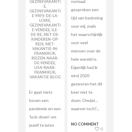
normaal
GEZINSVAKANTI
E
,
gesproken een
GEZINSVAKANTI
E-PAYS-DE-LA-
tijd van bezinning
LOIRE
,
GEZINSVAKANTI
voor mij, zoals
E-VENDEE
,
ILE-
het waarschijnlijk
DE-RE
,
MET-DE-
KINDEREN-OP-
voor veel
REIS
,
MET-
VAKANTIE-IN-
mensen over de
FRANKRIJK
,
REIZEN-NAAR-
hele wereld is.
DE-VENDEE
,
Eigenlijk had ik
USA-NAAR-
FRANKRIJK
,
eind 2020
VAKANTIE-BLOG
gezworen het dit
keer niet te
Er gaat niets
doen. Omdat...
boven een
waarom toch?...
pandemie en een
'lock-down' om
NO COMMENT
jezelf te laten
0