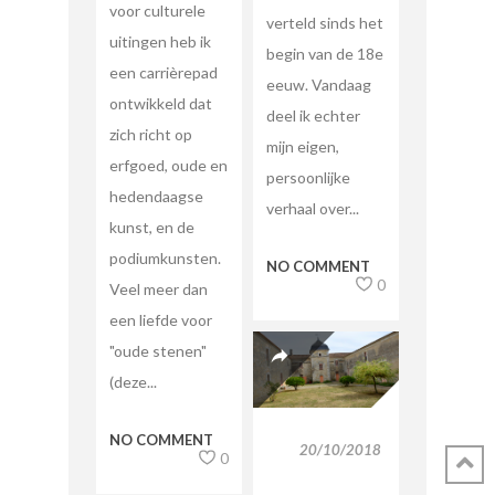
voor culturele
verteld sinds het
uitingen heb ik
begin van de 18e
een carrièrepad
eeuw. Vandaag
ontwikkeld dat
deel ik echter
zich richt op
mijn eigen,
erfgoed, oude en
persoonlijke
hedendaagse
verhaal over...
kunst, en de
podiumkunsten.
NO COMMENT
0
Veel meer dan
een liefde voor
"oude stenen"
(deze...
NO COMMENT
20/10/2018
0