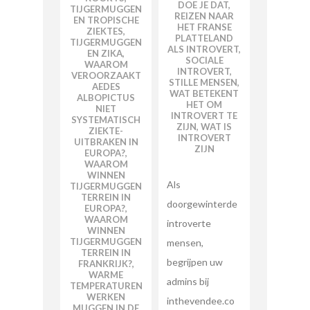
DOE JE DAT
,
TIJGERMUGGEN
REIZEN NAAR
EN TROPISCHE
HET FRANSE
ZIEKTES
,
PLATTELAND
TIJGERMUGGEN
ALS INTROVERT
,
EN ZIKA
,
SOCIALE
WAAROM
INTROVERT
,
VEROORZAAKT
STILLE MENSEN
,
AEDES
WAT BETEKENT
ALBOPICTUS
HET OM
NIET
INTROVERT TE
SYSTEMATISCH
ZIJN
,
WAT IS
ZIEKTE-
INTROVERT
UITBRAKEN IN
ZIJN
EUROPA?
,
WAAROM
WINNEN
Als
TIJGERMUGGEN
TERREIN IN
doorgewinterde
EUROPA?
,
WAAROM
introverte
WINNEN
TIJGERMUGGEN
mensen,
TERREIN IN
begrijpen uw
FRANKRIJK?
,
WARME
admins bij
TEMPERATUREN
WERKEN
inthevendee.co
MUGGEN IN DE