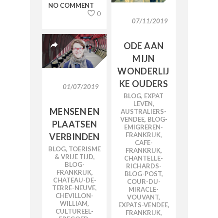
NO COMMENT
0
07/11/2019
ODE AAN
MIJN
WONDERLIJ
KE OUDERS
01/07/2019
BLOG
,
EXPAT
LEVEN
,
MENSEN EN
AUSTRALIERS-
VENDEE
,
BLOG-
PLAATSEN
EMIGREREN-
FRANKRIJK
,
VERBINDEN
CAFE-
BLOG
,
TOERISME
FRANKRIJK
,
& VRIJE TIJD
,
CHANTELLE-
BLOG-
RICHARDS-
FRANKRIJK
,
BLOG-POST
,
CHATEAU-DE-
COUR-DU-
TERRE-NEUVE
,
MIRACLE-
CHEVILLON-
VOUVANT
,
WILLIAM
,
EXPATS-VENDEE
,
CULTUREEL-
FRANKRIJK
,