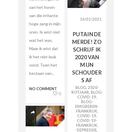
van het horen
van die irritante
16/01/2021
hoge zang in mijn
oren. Ik wist niet
PUTAIN DE
wat het was.
MERDE! ZO
Maar ik wist dat
SCHRIJF IK
2020 VAN
ik het niet leuk
MIJN
vond. Toen het
SCHOUDER
bestaan van...
S AF
BLOG
,
2020-
NO COMMENT
ROTJAAR
,
BLOG-
0
COVID-19
,
BLOG-
EMIGREREN-
FRANKRIJK
,
COVID-19
,
COVID-19-
FRANKRIJK
,
DEPRESSIE
,