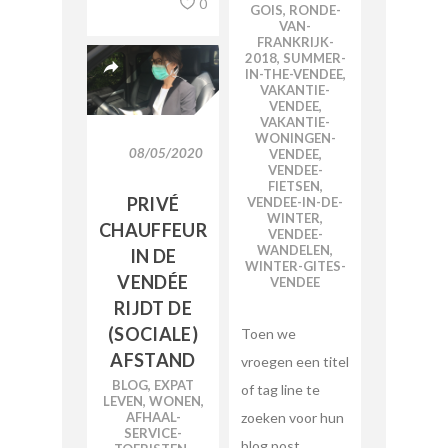
0
GOIS
,
RONDE-
VAN-
FRANKRIJK-
2018
,
SUMMER-
IN-THE-VENDEE
,
VAKANTIE-
VENDEE
,
VAKANTIE-
WONINGEN-
08/05/2020
VENDEE
,
VENDEE-
FIETSEN
,
PRIVÉ
VENDEE-IN-DE-
WINTER
,
CHAUFFEUR
VENDEE-
WANDELEN
,
IN DE
WINTER-GITES-
VENDÉE
VENDEE
RIJDT DE
(SOCIALE)
Toen we
AFSTAND
vroegen een titel
BLOG
,
EXPAT
of tag line te
LEVEN
,
WONEN
,
AFHAAL-
zoeken voor hun
SERVICE-
blog post,