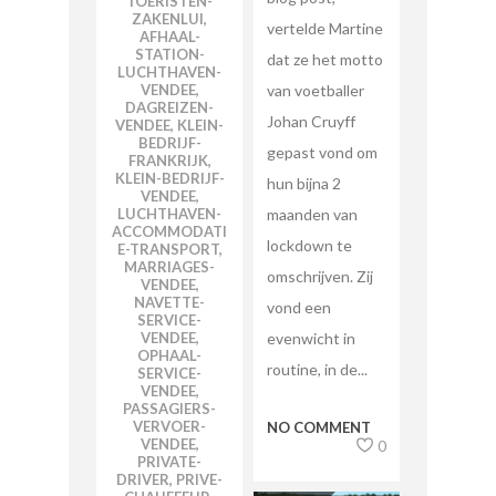
TOERISTEN-
ZAKENLUI
,
vertelde Martine
AFHAAL-
STATION-
dat ze het motto
LUCHTHAVEN-
VENDEE
,
van voetballer
DAGREIZEN-
Johan Cruyff
VENDEE
,
KLEIN-
BEDRIJF-
gepast vond om
FRANKRIJK
,
KLEIN-BEDRIJF-
hun bijna 2
VENDEE
,
LUCHTHAVEN-
maanden van
ACCOMMODATI
lockdown te
E-TRANSPORT
,
MARRIAGES-
omschrijven. Zij
VENDEE
,
NAVETTE-
vond een
SERVICE-
VENDEE
,
evenwicht in
OPHAAL-
routine, in de...
SERVICE-
VENDEE
,
PASSAGIERS-
VERVOER-
NO COMMENT
VENDEE
,
0
PRIVATE-
DRIVER
,
PRIVE-