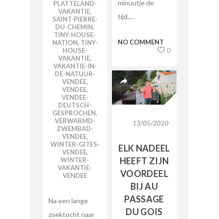
minuutje de
PLATTELAND-
VAKANTIE
,
tijd,...
SAINT-PIERRE-
DU-CHEMIN
,
TINY-HOUSE-
NO COMMENT
NATION
,
TINY-
0
HOUSE-
VAKANTIE
,
VAKANTIE-IN-
DE-NATUUR-
VENDEE
,
VENDEE
,
VENDEE-
DEUTSCH-
GESPROCHEN
,
VERWARMD-
13/05/2020
ZWEMBAD-
VENDEE
,
WINTER-GITES-
ELK NADEEL
VENDEE
,
HEEFT ZIJN
WINTER-
VAKANTIE-
VOORDEEL
VENDEE
BIJ AU
PASSAGE
Na een lange
DU GOIS
zoektocht naar