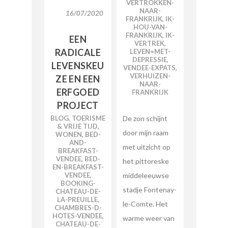
VERTROKKEN-
NAAR-
16/07/2020
FRANKRIJK
,
IK-
HOU-VAN-
FRANKRIJK
,
IK-
EEN
VERTREK
,
RADICALE
LEVEN=MET-
DEPRESSIE
,
LEVENSKEU
VENDEE-EXPATS
,
VERHUIZEN-
ZE EN EEN
NAAR-
ERFGOED
FRANKRIJK
PROJECT
De zon schijnt
BLOG
,
TOERISME
& VRIJE TIJD
,
door mijn raam
WONEN
,
BED-
AND-
met uitzicht op
BREAKFAST-
VENDEE
,
BED-
het pittoreske
EN-BREAKFAST-
middeleeuwse
VENDEE
,
BOOKING-
stadje Fontenay-
CHATEAU-DE-
LA-PREUILLE
,
le-Comte. Het
CHAMBRES-D-
HOTES-VENDEE
,
warme weer van
CHATEAU-DE-