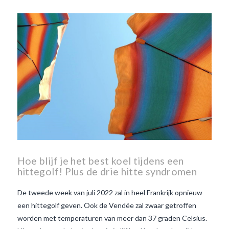
Beaujolais Nouveau
wanneer is beaujolais dag
wanneer is beaujolais
nouveau dag
Wat is de dag
van Beaujolais Nouveau
wat
is de traditie rond beaujolais
nouveau
wat maakt
Beaujolais Nouveau zo
speciaal
wat zijn tannines
witte beaujolais nouveau
Hoe blijf je het best koel tijdens een
hittegolf! Plus de drie hitte syndromen
De tweede week van juli 2022 zal in heel Frankrijk opnieuw
een hittegolf geven. Ook de Vendée zal zwaar getroffen
worden met temperaturen van meer dan 37 graden Celsius.