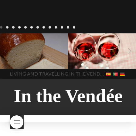
Recepten
Wonen
baken in
Blog
Wonen
beaujolais
Frankrijk
bakken in de
2022
Beaujolais Nouveau
Vendee
brood bakken
2022
De wijnmakers laten
brood met gist
gist brood
de druiventrossen gisten in
het beste brood
hoe moet
een anaërobe
donderdag
In The Vendee
In The Vendee
ik brood bakken
is melk
17 november 2022 is
brood gezond
is melkbrood
beaujolais dag
hoe lang is
LIVING AND TRAVELLING IN THE VENDÉE
gezond
mama's brood
melk
Beaujolais Nouveau
brood
melk brood en
houdbaar
hoeveel flessen
chocolade melk
melkbrood
Beaujolais Nouveau worden
wat is melkbrood
zijn melk
verkocht
is Beaujolais
brood en brioche hetzelfde
Nouveau een fruitige wijn
brood
kooldioxiderijke omgeving.
Dit proces duurt slechts vier
dagen! Beaujolais Nouveau
rode beaujolais nouveau
rose beaujolais nouveau
waar smaakt Beaujolais
Nouveau naar? wat is