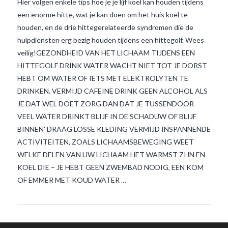
Hier volgen enkele tips hoe je je lijf koel kan houden tijdens
een enorme hitte, wat je kan doen om het huis koel te
houden, en de drie hittegerelateerde syndromen die de
hulpdiensten erg bezig houden tijdens een hittegolf. Wees
veilig!GEZONDHEID VAN HET LICHAAM TIJDENS EEN
HITTEGOLF DRINK WATER WACHT NIET TOT JE DORST
HEBT OM WATER OF IETS MET ELEKTROLYTEN TE
DRINKEN. VERMIJD CAFEINE DRINK GEEN ALCOHOL ALS
VIEW POST
JE DAT WEL DOET ZORG DAN DAT JE TUSSENDOOR
VEEL WATER DRINKT BLIJF IN DE SCHADUW OF BLIJF
BINNEN’ DRAAG LOSSE KLEDING VERMIJD INSPANNENDE
ACTIVITEITEN, ZOALS LICHAAMSBEWEGING WEET
WELKE DELEN VAN UW LICHAAM HET WARMST ZIJN EN
KOEL DIE – JE HEBT GEEN ZWEMBAD NODIG, EEN KOM
OF EMMER MET KOUD WATER …