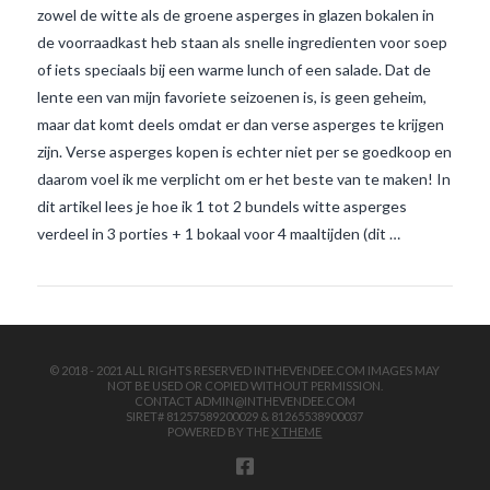
zowel de witte als de groene asperges in glazen bokalen in
de voorraadkast heb staan als snelle ingredienten voor soep
of iets speciaals bij een warme lunch of een salade. Dat de
lente een van mijn favoriete seizoenen is, is geen geheim,
maar dat komt deels omdat er dan verse asperges te krijgen
zijn. Verse asperges kopen is echter niet per se goedkoop en
daarom voel ik me verplicht om er het beste van te maken! In
VIEW POST
dit artikel lees je hoe ik 1 tot 2 bundels witte asperges
verdeel in 3 porties + 1 bokaal voor 4 maaltijden (dit …
© 2018 - 2021 ALL RIGHTS RESERVED INTHEVENDEE.COM IMAGES MAY
NOT BE USED OR COPIED WITHOUT PERMISSION.
CONTACT ADMIN@INTHEVENDEE.COM
SIRET# 81257589200029 & 81265538900037
POWERED BY THE
X THEME