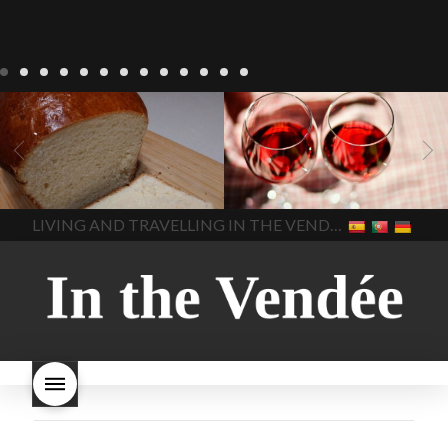
Recepten
Wonen
baken in
Blog
Wonen
beaujolais
Frankrijk
bakken in de
2022
Beaujolais Nouveau
Vendee
brood bakken
2022
De wijnmakers laten
brood met gist
gist brood
de druiventrossen gisten in
het beste brood
hoe moet
een anaërobe
donderdag
In The Vendee
In The Vendee
ik brood bakken
is melk
17 november 2022 is
brood gezond
is melkbrood
beaujolais dag
hoe lang is
LIVING AND TRAVELLING IN THE VENDÉE
gezond
mama's brood
melk
Beaujolais Nouveau
brood
melk brood en
houdbaar
hoeveel flessen
chocolade melk
melkbrood
Beaujolais Nouveau worden
wat is melkbrood
zijn melk
verkocht
is Beaujolais
brood en brioche hetzelfde
Nouveau een fruitige wijn
brood
kooldioxiderijke omgeving.
Dit proces duurt slechts vier
dagen! Beaujolais Nouveau
rode beaujolais nouveau
rose beaujolais nouveau
waar smaakt Beaujolais
Nouveau naar? wat is
Beaujolais Nouveau