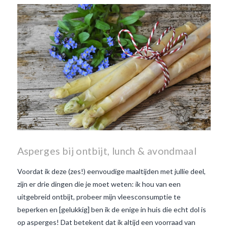
wanneer is beaujolais dag
wanneer is beaujolais
nouveau dag
Wat is de dag
van Beaujolais Nouveau
wat
is de traditie rond beaujolais
nouveau
wat maakt
Beaujolais Nouveau zo
speciaal
wat zijn tannines
witte beaujolais nouveau
Asperges bij ontbijt, lunch & avondmaal
Voordat ik deze (zes!) eenvoudige maaltijden met jullie deel,
zijn er drie dingen die je moet weten: ik hou van een
uitgebreid ontbijt, probeer mijn vleesconsumptie te
beperken en [gelukkig] ben ik de enige in huis die echt dol is
op asperges! Dat betekent dat ik altijd een voorraad van