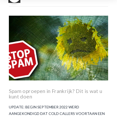
waar smaakt Beaujolais
Nouveau naar? wat is
Beaujolais Nouveau
wanneer is beaujolais dag
wanneer is beaujolais
nouveau dag
Wat is de dag
van Beaujolais Nouveau
wat
is de traditie rond beaujolais
nouveau
wat maakt
Beaujolais Nouveau zo
speciaal
wat zijn tannines
witte beaujolais nouveau
Spam oproepen in Frankrijk? Dit is wat u
kunt doen
UPDATE: BEGIN SEPTEMBER 2022 WERD
AANGEKONDIGD DAT COLD CALLERS VOORTAAN EEN