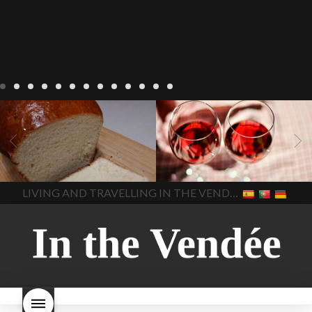
Recepten
Wonen
baken in
Blog
Wonen
beaujolais
Frankrijk
bakken in de
2022
Beaujolais Nouveau
Vendee
brood bakken
2022
De wijnmakers laten
brood met gist
gist brood
de druiventrossen gisten in
het beste brood
hoe moet
een anaërobe
donderdag
In The Vendee
In The Vendee
ik brood bakken
is melk
17 november 2022 is
brood gezond
is melkbrood
beaujolais dag
hoe lang is
LIVING AND TRAVELLING IN THE VENDÉE
gezond
mama's brood
melk
Beaujolais Nouveau
brood
melk brood en
houdbaar
hoeveel flessen
chocolade melk
melkbrood
Beaujolais Nouveau worden
wat is melkbrood
zijn melk
verkocht
is Beaujolais
brood en brioche hetzelfde
Nouveau een fruitige wijn
brood
kooldioxiderijke omgeving.
Dit proces duurt slechts vier
dagen! Beaujolais Nouveau
rode beaujolais nouveau
rose beaujolais nouveau