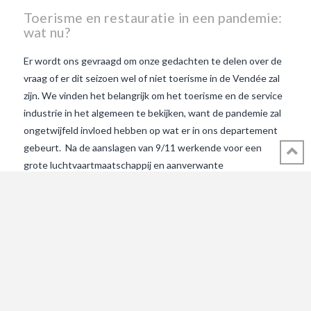
Toerisme en restauratie in een pandemie:
wat nu?
Er wordt ons gevraagd om onze gedachten te delen over de
vraag of er dit seizoen wel of niet toerisme in de Vendée zal
zijn. We vinden het belangrijk om het toerisme en de service
industrie in het algemeen te bekijken, want de pandemie zal
ongetwijfeld invloed hebben op wat er in ons departement
gebeurt. Na de aanslagen van 9/11 werkende voor een
grote luchtvaartmaatschappij en aanverwante
hotelindustrie, krijg je heel wat ervaring in het ‘overleven’.
Het volgende zijn overpeinzingen en logisch denken maar
met toepassing van de ernst van een pandemie. 1/Blijft
Covid-19 wel? Het antwoord op deze vraag lijkt vrij logisch:
VIEW POST
zolang de ziekte zich verspreidt en er geen vaccin is om de
massa te inoculeren, ja, helaas is Covid-19 een wereldwijde
gezondheidscrisis op lange termijn waar we mee te maken
hebben of waar we omheen moeten werken. Op 9/11/2001,