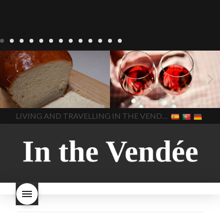
Recepten
Wonen
baken in
Blog
Wonen
beaujolais
Frankrijk
bakken in de
2022
Beaujolais Nouveau
Vendee
brood bakken
2022
De wijnmakers laten
brood met gist
gist brood
de druiventrossen gisten in
het beste brood
hoe moet
een anaërobe
donderdag
In The Vendee
In The Vendee
ik brood bakken
is melk
17 november 2022 is
brood gezond
is melkbrood
beaujolais dag
hoe lang is
LIVING AND TRAVELLING IN THE VENDÉE
gezond
mama's brood
melk
Beaujolais Nouveau
brood
melk brood en
houdbaar
hoeveel flessen
chocolade melk
melkbrood
Beaujolais Nouveau worden
wat is melkbrood
zijn melk
verkocht
is Beaujolais
brood en brioche hetzelfde
Nouveau een fruitige wijn
brood
kooldioxiderijke omgeving.
Dit proces duurt slechts vier
dagen! Beaujolais Nouveau
rode beaujolais nouveau
rose beaujolais nouveau
waar smaakt Beaujolais
Nouveau naar? wat is