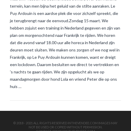
terrein, kan men bijna het geluid van de stilte aanraken. Le
Puy Ardouin is een aardse plek die voor zichzelf spreekt, die
je terugbrengt naar de eenvoud.Zondag 15 maart. We
hebben zojuist een training in Nederland gegeven en zijn van
plan om morgenochtend naar Frankrijk te rijden. We horen
dat die avond vanaf 18.00 uur alle horeca in Nederland zijn
deuren moet sluiten. We maken ons zorgen of we nog wel in
VIEW POST
Frankrijk, op Le Puy Ardouin kunnen komen, want er dreigt
een lockdown. Daarom besluiten we direct te vertrekken en
’s nachts te gaan rijden. We zijn opgelucht als we op
maandagmorgen door hond Lola en vriend Peter die op ons
huis …
© 2018 - 2021 ALL RIGHTS RESERVED INTHEVENDEE.COM IMAGES MAY
NOT BE USED OR COPIED WITHOUT PERMISSION.