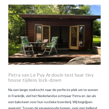
Beaujolais Nouveau
wanneer is beaujolais dag
wanneer is beaujolais
nouveau dag
Wat is de dag
van Beaujolais Nouveau
wat
is de traditie rond beaujolais
nouveau
wat maakt
Beaujolais Nouveau zo
speciaal
wat zijn tannines
witte beaujolais nouveau
Petra van Le Puy Ardouin test haar tiny
house tijdens lock-down
Na een lange zoektocht naar de perfecte plek om te wonen
in Frankrijk, viel het Nederlandse echtpaar Petra en Jan als
een baksteen voor hun rustieke boerderij. Wij begrijpen
waarom! Tussen de eeuwenoude bomen, over een hellend