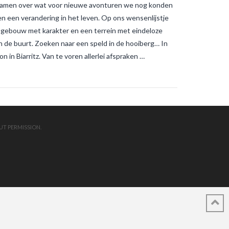
 samen over wat voor nieuwe avonturen we nog konden
en een verandering in het leven. Op ons wensenlijstje
d gebouw met karakter en een terrein met eindeloze
in de buurt. Zoeken naar een speld in de hooiberg… In
in Biarritz. Van te voren allerlei afspraken …
UT PERMISSION.