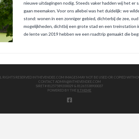
nieuwe uitdagingen nodig. Steeds vaker hadden wij het er
gaan meemaken. Voor ons allebei was het duidelijk: we wild
stond: wonen in een zonniger gebied, dichterbij de zee, ou
mogelijkheden, dichtbij een grote stad en een treinstation 
de lente van 2019 hebben we een roadtrip gemaakt die begon 
 ALL RIGHTS RESERVED INTHEVENDEE.COM IMAGES MAY NOT BE USED OR COPIED WITHO
CONTACT ADMIN@INTHEVENDEE.COM
SIRET# 81257589200029 & 81265538900037
POWERED BY THE
X THEME