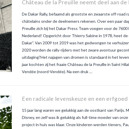
Château de la Preuille neemt deel aan de 
De Dakar Rally, befaamd als grootste en zwaarste off-road r
châtelains onder de deelnemers rekenen. Over een paar da
Preuille zich bij het Dakar Press Team voegen voor de 7600 
Nederland! Opgericht door Thierry Sabine in 1978, heet de 
Dakar”. Van 2009 tot 2019 was het gedwongen te verhuizen
2020 worden de rally-rijders met het zware avontuur geconfr
uitdaging?Het najagen van dromen is standaard in het leven
jaar kochten zij het fraaie Château de la Preuille in Saint Hi
Vendée (noord-Vendée). Na een druk …
Een radicale levenskeuze en een erfgoed
15 jaar lang waren we gelukkig aan de oostkant van Parijs. Mi
Disney, en zelf was ik gelukkig als full-time moeder van onze
project in huis was klaar. Onze kinderen werden tieners, Paul