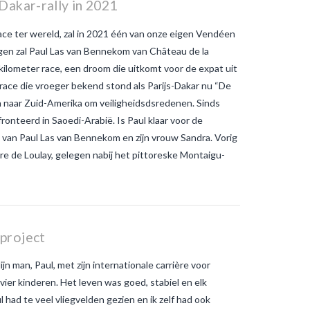
Dakar-rally in 2021
muggen in de hand
wat is het
verschil tussen gewone
ace ter wereld, zal in 2021 één van onze eigen Vendéen
muggenbeten en
tijgermuggenbeten?
Welke
gen zal Paul Las van Bennekom van Château de la
strategieën zijn er gepland om
kilometer race, een droom die uitkomt voor de expat uit
tijgermuggen uit te roeien?
wonen-
in-frankrijk
wonen-vendee
race die vroeger bekend stond als Parijs-Dakar nu “De
 naar Zuid-Amerika om veiligheidsdsredenen. Sinds
onteerd in Saoedi-Arabië. Is Paul klaar voor de
 van Paul Las van Bennekom en zijn vrouw Sandra. Vorig
laire de Loulay, gelegen nabij het pittoreske Montaigu-
 project
jn man, Paul, met zijn internationale carrière voor
 vier kinderen. Het leven was goed, stabiel en elk
 had te veel vliegvelden gezien en ik zelf had ook