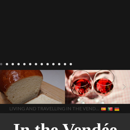
Recepten
Wonen
baken in
Blog
Wonen
beaujolais
Frankrijk
bakken in de
2022
Beaujolais Nouveau
Vendee
brood bakken
2022
De wijnmakers laten
brood met gist
gist brood
de druiventrossen gisten in
het beste brood
hoe moet
een anaërobe
donderdag
In The Vendee
In The Vendee
ik brood bakken
is melk
17 november 2022 is
brood gezond
is melkbrood
beaujolais dag
hoe lang is
LIVING AND TRAVELLING IN THE VENDÉE
gezond
mama's brood
melk
Beaujolais Nouveau
brood
melk brood en
houdbaar
hoeveel flessen
chocolade melk
melkbrood
Beaujolais Nouveau worden
wat is melkbrood
zijn melk
verkocht
is Beaujolais