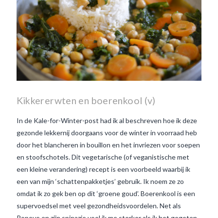
Kikkererwten en boerenkool (v)
In de Kale-for-Winter-post had ik al beschreven hoe ik deze
gezonde lekkernij doorgaans voor de winter in voorraad heb
door het blancheren in bouillon en het invriezen voor soepen
en stoofschotels. Dit vegetarische (of veganistische met
een kleine verandering) recept is een voorbeeld waarbij ik
een van mijn ‘schattenpakketjes’ gebruik. Ik noem ze zo
omdat ik zo gek ben op dit ‘groene goud’. Boerenkool is een
supervoedsel met veel gezondheidsvoordelen. Net als
Popeye en zijn spinazie voel ik me sterker als ik het gegeten