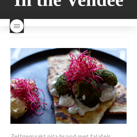
brood en brioche hetzelfde
Nouveau een fruitige wijn
brood
kooldioxiderijke omgeving.
Dit proces duurt slechts vier
dagen! Beaujolais Nouveau
rode beaujolais nouveau
rose beaujolais nouveau
waar smaakt Beaujolais
Nouveau naar? wat is
Beaujolais Nouveau
wanneer is beaujolais dag
wanneer is beaujolais
nouveau dag
Wat is de dag
van Beaujolais Nouveau
wat
is de traditie rond beaujolais
nouveau
wat maakt
Beaujolais Nouveau zo
speciaal
wat zijn tannines
witte beaujolais nouveau
Zelfgemaakt pita brood met falafels