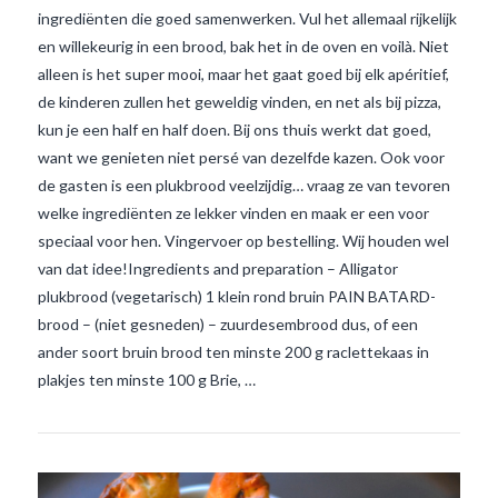
ingrediënten die goed samenwerken. Vul het allemaal rijkelijk
en willekeurig in een brood, bak het in de oven en voilà. Niet
alleen is het super mooi, maar het gaat goed bij elk apéritief,
de kinderen zullen het geweldig vinden, en net als bij pizza,
kun je een half en half doen. Bij ons thuis werkt dat goed,
want we genieten niet persé van dezelfde kazen. Ook voor
de gasten is een plukbrood veelzijdig… vraag ze van tevoren
welke ingrediënten ze lekker vinden en maak er een voor
speciaal voor hen. Vingervoer op bestelling. Wij houden wel
van dat idee!Ingredients and preparation – Alligator
VIEW POST
plukbrood (vegetarisch) 1 klein rond bruin PAIN BATARD-
brood – (niet gesneden) – zuurdesembrood dus, of een
ander soort bruin brood ten minste 200 g raclettekaas in
plakjes ten minste 100 g Brie, …