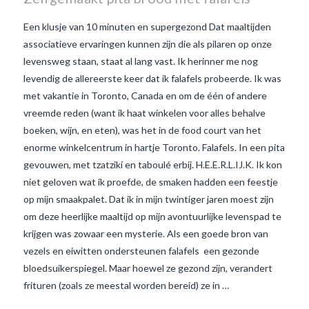
Een klusje van 10 minuten en supergezond Dat maaltijden
associatieve ervaringen kunnen zijn die als pilaren op onze
levensweg staan, staat al lang vast. Ik herinner me nog
levendig de allereerste keer dat ik falafels probeerde. Ik was
met vakantie in Toronto, Canada en om de één of andere
vreemde reden (want ik haat winkelen voor alles behalve
boeken, wijn, en eten), was het in de food court van het
enorme winkelcentrum in hartje Toronto. Falafels. In een pita
gevouwen, met tzatziki en taboulé erbij. H.E.E.R.L.IJ.K. Ik kon
niet geloven wat ik proefde, de smaken hadden een feestje
op mijn smaakpalet. Dat ik in mijn twintiger jaren moest zijn
om deze heerlijke maaltijd op mijn avontuurlijke levenspad te
VIEW POST
krijgen was zowaar een mysterie. Als een goede bron van
vezels en eiwitten ondersteunen falafels een gezonde
bloedsuikerspiegel. Maar hoewel ze gezond zijn, verandert
frituren (zoals ze meestal worden bereid) ze in …