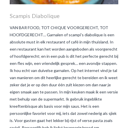
Scampis Diabolique
VAN BAR FOOD, TOT CHIQUE VOORGERECHT, TOT
HOOFDGERECHT… Garnalen of scampi’s diabolique is een
absolute must in elk restaurant of café in mijn thuisland. In
een restaurant kan het worden aangeboden als voorgerecht
of hoofdgerecht; en in een pub is dit het perfecte gerecht bij
een fles wijn, een vriendelijk gesprek… een avondje stappen.
Ik hou echt van duivelse garnalen. Op het internet vind je tal
van manieren om dit heerlijke gerecht te bereiden en ik weet
zeker dat je er op den duur één zult kiezen om dan naar je
eigen smaak aan te passen. In mijn keuken maak ik een versie
met behulp van de supermarkt. Ik gebruik ingeblikte
kreeftenbisque als basis voor mijn saus. Het is een
VIEW POST
persoonlijke favoriet voor mij, iets dat zowel nederig als sjiek
is. Voor gasten gaat het lekker bij rijst of verse pasta zoals
ravioli. Persoonlijk heb ik liefst knapperig brood om …