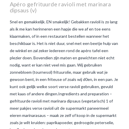
Apéro gefrituurde ravioli met marinara
dipsaus (v)
Snel en gemakkelijk. EN smakelijk! Gebakken ravioli is zo lang
als ik me kan herinneren een hapje die we af en toe eens
klaarmaken, of in een restaurant bestellen wanneer het
beschikbaar is. Het is niet duur, snel met een beetje hulp van
de winkel en zal zeker iedereen rond de apéro tafel een
plezier doen. Bovendien zijn maten en gewichten niet echt
nodig, want er kan niet veel mis gaan. Wij gebruiken
zonnebloem (tournesol) frituurolie, maar gebruik wat je
gewoon bent, in een friteuse of zoals wij d0en, in een pan. Je
kunt ook gelijk welke soort verse ravioli gebruiken, gevuld
met kaas of andere dingen.Ingredients and preparation –
VIEW POST
gefrituurde ravioli met marinara dipsaus (vegetarisch) 1 of
meer pakjes verse ravioli uit de supermarkt paneermeel
eieren marinarasaus – maak ze zelf of koop in de supermarkt
zoals je wilt kruiden: paprikapoeder, gedroogde peterselie,