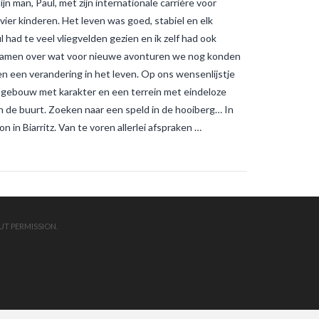
jn man, Paul, met zijn internationale carrière voor
muggenbeten en
tijgermuggenbeten?
Welke
 vier kinderen. Het leven was goed, stabiel en elk
strategieën zijn er gepland om
 had te veel vliegvelden gezien en ik zelf had ook
tijgermuggen uit te roeien?
wonen-
in-frankrijk
wonen-vendee
 samen over wat voor nieuwe avonturen we nog konden
en een verandering in het leven. Op ons wensenlijstje
d gebouw met karakter en een terrein met eindeloze
in de buurt. Zoeken naar een speld in de hooiberg… In
in Biarritz. Van te voren allerlei afspraken …
UT PERMISSION.