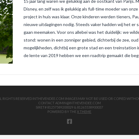
15 jaar lang waren we gelukkig aan de oostkant van Parijs. Mi
Disney, en zelf was ik gelukkig als full-time moeder van onze
project in huis was klaar. Onze kinderen werden tieners, Paul
nieuwe uitdagingen nodig. Steeds vaker hadden wij het er
gaan meemaken. Voor ons allebei was het duidelijk: we wild
stond: wonen in een zonniger gebied, dichterbij de zee, ou
mogelijkheden, dichtbij een grote stad en een treinstation 
de lente van 2019 hebben we een roadtrip gemaakt die begon 
 ALL RIGHTS RESERVED INTHEVENDEE.COM IMAGES MAY NOT BE USED OR COPIED WITHO
CONTACT ADMIN@INTHEVENDEE.COM
SIRET# 81257589200029 & 81265538900037
POWERED BY THE
X THEME