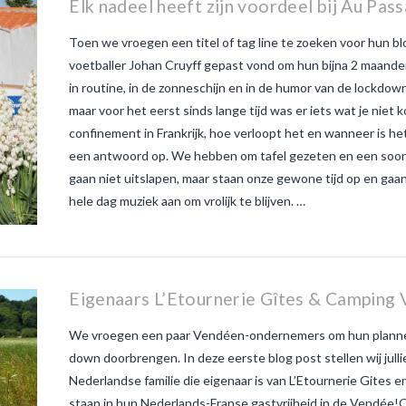
Elk nadeel heeft zijn voordeel bij Au Pas
Toen we vroegen een titel of tag line te zoeken voor hun bl
voetballer Johan Cruyff gepast vond om hun bijna 2 maande
in routine, in de zonneschijn en in de humor van de lockdo
maar voor het eerst sinds lange tijd was er iets wat je nie
confinement in Frankrijk, hoe verloopt het en wanneer is h
een antwoord op. We hebben om tafel gezeten en een soort
gaan niet uitslapen, maar staan onze gewone tijd op en gaan 
hele dag muziek aan om vrolijk te blijven. …
Eigenaars L’Etournerie Gîtes & Camping 
We vroegen een paar Vendéen-ondernemers om hun plannen
down doorbrengen. In deze eerste blog post stellen wij jul
Nederlandse familie die eigenaar is van L’Etournerie Gites 
staan in hun Nederlands-Franse gastvrijheid in de Vendée!O