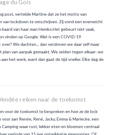
sage du Gois
muggen in de hand
wat is het
verschil tussen gewone
og post, vertelde Martine dat ze het motto van
muggenbeten en
tijgermuggenbeten?
Welke
n van lockdown te omschrijven. Zij vond een evenwicht
strategieën zijn er gepland om
wn baard van haar man Hemko.Het gebeurt niet vaak,
tijgermuggen uit te roeien?
wonen-
in-frankrijk
wonen-vendee
t kon vinden op Google. Wat is een COVID-19
et over? We dachten… dan verzinnen we daar zelf maar
 plan van aanpak gemaakt. We zeiden tegen elkaar: we
aan het werk, want dan gaat de tijd sneller. Elke dag de
Vendée reiken naar de toekomst
 voor de toekomst te bespreken en hoe ze de lock
lie voor aan Renée, René, Jacky, Emma & Mariecke, een
en Camping waar rust, lekker eten en bloemen centraal
ver periode van 15 jaar ontwikkel je gewoontes. Of