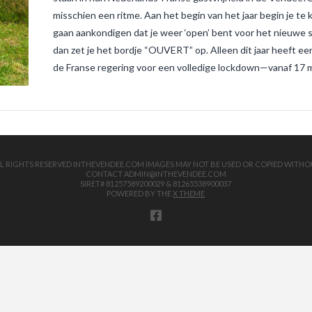
misschien een ritme. Aan het begin van het jaar begin je te 
gaan aankondigen dat je weer ‘open’ bent voor het nieuwe se
dan zet je het bordje “OUVERT” op. Alleen dit jaar heeft 
de Franse regering voor een volledige lockdown—vanaf 17 m
 ALL RIGHTS RESERVED INTHEVENDEE.COM IMAGES MAY NOT BE USED OR COPIED WITHO
CONTACT ADMIN@INTHEVENDEE.COM
SIRET# 81257589200029 & 81265538900037
POWERED BY THE
X THEME