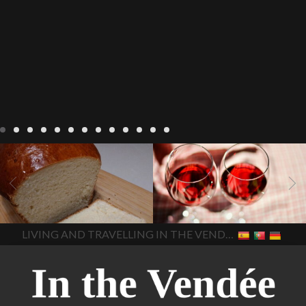
Recepten
Wonen
baken in
Blog
Wonen
beaujolais
Frankrijk
bakken in de
2022
Beaujolais Nouveau
Vendee
brood bakken
2022
De wijnmakers laten
brood met gist
gist brood
de druiventrossen gisten in
het beste brood
hoe moet
een anaërobe
donderdag
In The Vendee
In The Vendee
ik brood bakken
is melk
17 november 2022 is
brood gezond
is melkbrood
beaujolais dag
hoe lang is
LIVING AND TRAVELLING IN THE VENDÉE
gezond
mama's brood
melk
Beaujolais Nouveau
brood
melk brood en
houdbaar
hoeveel flessen
chocolade melk
melkbrood
Beaujolais Nouveau worden
wat is melkbrood
zijn melk
verkocht
is Beaujolais
brood en brioche hetzelfde
Nouveau een fruitige wijn
brood
kooldioxiderijke omgeving.