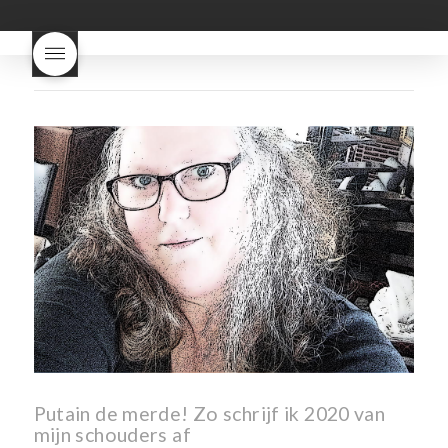
Dit proces duurt slechts vier
dagen! Beaujolais Nouveau
rode beaujolais nouveau
rose beaujolais nouveau
waar smaakt Beaujolais
Nouveau naar? wat is
Beaujolais Nouveau
wanneer is beaujolais dag
wanneer is beaujolais
nouveau dag
Wat is de dag
van Beaujolais Nouveau
wat
is de traditie rond beaujolais
nouveau
wat maakt
Beaujolais Nouveau zo
speciaal
wat zijn tannines
witte beaujolais nouveau
Putain de merde! Zo schrijf ik 2020 van
mijn schouders af