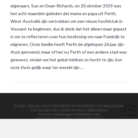
eigenaars, Sue en Dean Richards, en 20 oktober 2019 was
het acht maanden geleden dat mama en papa uit Perth,
West-Australië zijn vertrokken om een nieuw hoofdstuk in
Vouvant te beginnen, dus ik denk dat het alleen maar gepast
is om te reflecteren over hun beslissing om naar Frankrijk te
migreren. Onze familie heeft Perth de afgelopen 26 jaar zijn
VIEW POST
thuis genoemd, maar of het nu Perth of een andere stad was
geweest, omdat we het geluk hebben zo hecht te zijn, kon
onze thuis gelijk waar ter wereld zijn …
© 2018 - 2021 ALL RIGHTS RESERVED INTHEVENDEE.COM IMAGES MAY
NOT BE USED OR COPIED WITHOUT PERMISSION.
CONTACT ADMIN@INTHEVENDEE.COM
SIRET# 81257589200029 & 81265538900037
POWERED BY THE
X THEME