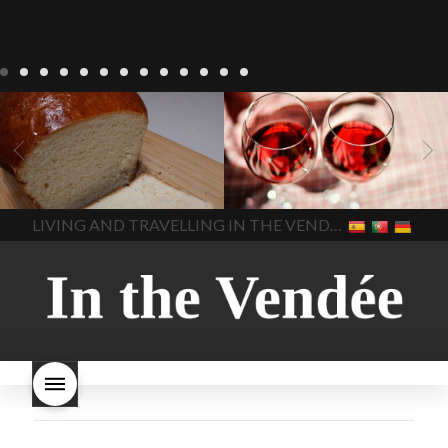
Recepten
Wonen
baken in
Blog
Wonen
beaujolais
Frankrijk
bakken in de
2022
Beaujolais Nouveau
Vendee
brood bakken
2022
De wijnmakers laten
brood met gist
gist brood
de druiventrossen gisten in
het beste brood
hoe moet
een anaërobe
donderdag
In The Vendee
In The Vendee
ik brood bakken
is melk
17 november 2022 is
brood gezond
is melkbrood
beaujolais dag
hoe lang is
LIVING AND TRAVELLING IN THE VENDÉE
gezond
mama's brood
melk
Beaujolais Nouveau
brood
melk brood en
houdbaar
hoeveel flessen
chocolade melk
melkbrood
Beaujolais Nouveau worden
wat is melkbrood
zijn melk
verkocht
is Beaujolais
brood en brioche hetzelfde
Nouveau een fruitige wijn
brood
kooldioxiderijke omgeving.
Dit proces duurt slechts vier
dagen! Beaujolais Nouveau
rode beaujolais nouveau
rose beaujolais nouveau
waar smaakt Beaujolais
Nouveau naar? wat is
Beaujolais Nouveau