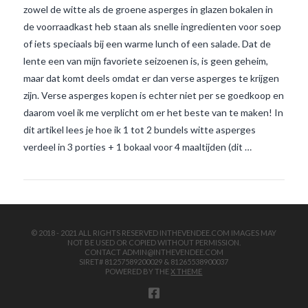
zowel de witte als de groene asperges in glazen bokalen in
de voorraadkast heb staan als snelle ingredienten voor soep
of iets speciaals bij een warme lunch of een salade. Dat de
lente een van mijn favoriete seizoenen is, is geen geheim,
maar dat komt deels omdat er dan verse asperges te krijgen
zijn. Verse asperges kopen is echter niet per se goedkoop en
daarom voel ik me verplicht om er het beste van te maken! In
VIEW POST
dit artikel lees je hoe ik 1 tot 2 bundels witte asperges
verdeel in 3 porties + 1 bokaal voor 4 maaltijden (dit …
© 2018 - 2021 ALL RIGHTS RESERVED INTHEVENDEE.COM IMAGES MAY
NOT BE USED OR COPIED WITHOUT PERMISSION.
CONTACT ADMIN@INTHEVENDEE.COM
SIRET# 81257589200029 & 81265538900037
POWERED BY THE
X THEME