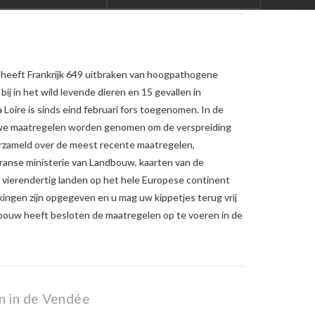
Europa?
Waarom winnen
tijgermuggen terrein in Frankrijk?
Warme temperaturen werken
muggen in de hand
wat is het
verschil tussen gewone
2 heeft Frankrijk 649 uitbraken van hoogpathogene
muggenbeten en
tijgermuggenbeten?
Welke
 bij in het wild levende dieren en 15 gevallen in
strategieën zijn er gepland om
 Loire is sinds eind februari fors toegenomen. In de
tijgermuggen uit te roeien?
wonen-
in-frankrijk
wonen-vendee
we maatregelen worden genomen om de verspreiding
verzameld over de meest recente maatregelen,
Franse ministerie van Landbouw, kaarten van de
jn vierendertig landen op het hele Europese continent
ngen zijn opgegeven en u mag uw kippetjes terug vrij
ouw heeft besloten de maatregelen op te voeren in de
n in de Vendée