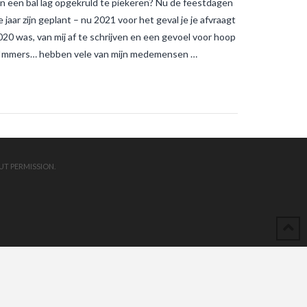
 in een bal lag opgekruld te piekeren? Nu de feestdagen
 jaar zijn geplant – nu 2021 voor het geval je je afvraagt
2020 was, van mij af te schrijven en een gevoel voor hoop
en. Immers… hebben vele van mijn medemensen …
UT PERMISSION.