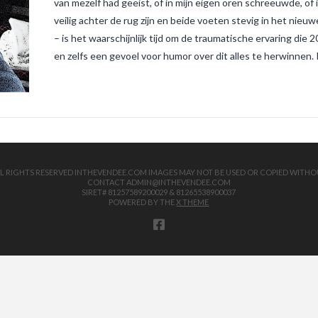
van mezelf had geëist, of in mijn eigen oren schreeuwde, of
veilig achter de rug zijn en beide voeten stevig in het nieuwe
– is het waarschijnlijk tijd om de traumatische ervaring die 
en zelfs een gevoel voor humor over dit alles te herwinn
 ALL RIGHTS RESERVED INTHEVENDEE.COM IMAGES MAY NOT BE USED OR COPIED WITHO
CONTACT ADMIN@INTHEVENDEE.COM
SIRET# 81257589200029 & 81265538900037
POWERED BY THE
X THEME