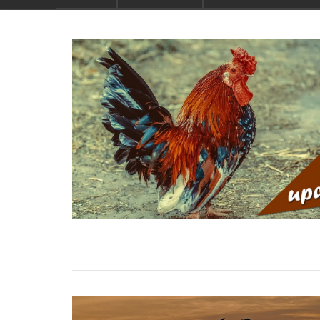
de traditie rond beaujola
wat maakt Beaujolais Nou
speciaal
wat zijn tannines
beaujolais nouveau