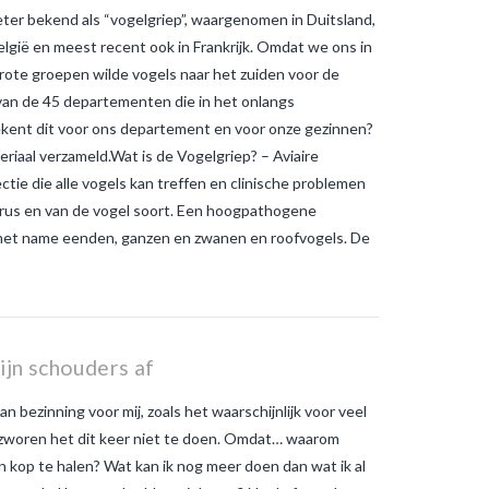
ter bekend als “vogelgriep”, waargenomen in Duitsland,
elgië en meest recent ook in Frankrijk. Omdat we ons in
grote groepen wilde vogels naar het zuiden voor de
n van de 45 departementen die in het onlangs
kent dit voor ons departement en voor onze gezinnen?
iaal verzameld.Wat is de Vogelgriep? – Aviaire
ectie die alle vogels kan treffen en clinische problemen
virus en van de vogel soort. Een hoogpathogene
, met name eenden, ganzen en zwanen en roofvogels. De
ijn schouders af
n bezinning voor mij, zoals het waarschijnlijk voor veel
gezworen het dit keer niet te doen. Omdat… waarom
n kop te halen? Wat kan ik nog meer doen dan wat ik al