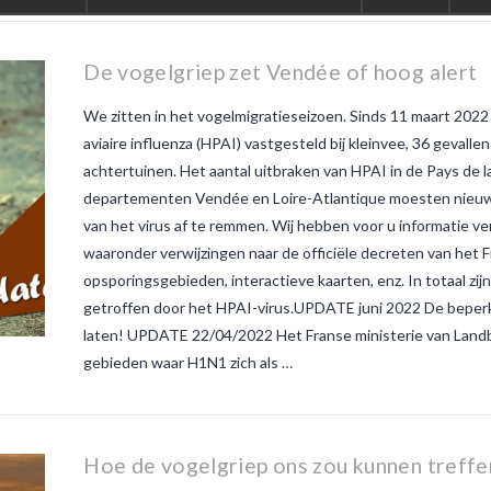
is nouveau
veau zo
witte
De vogelgriep zet Vendée of hoog alert
We zitten in het vogelmigratieseizoen. Sinds 11 maart 202
aviaire influenza (HPAI) vastgesteld bij kleinvee, 36 gevallen
achtertuinen. Het aantal uitbraken van HPAI in de Pays de la
departementen Vendée en Loire-Atlantique moesten nieu
van het virus af te remmen. Wij hebben voor u informatie 
waaronder verwijzingen naar de officiële decreten van het 
opsporingsgebieden, interactieve kaarten, enz. In totaal zi
getroffen door het HPAI-virus.UPDATE juni 2022 De beperki
laten! UPDATE 22/04/2022 Het Franse ministerie van Landb
gebieden waar H1N1 zich als …
Hoe de vogelgriep ons zou kunnen treffe