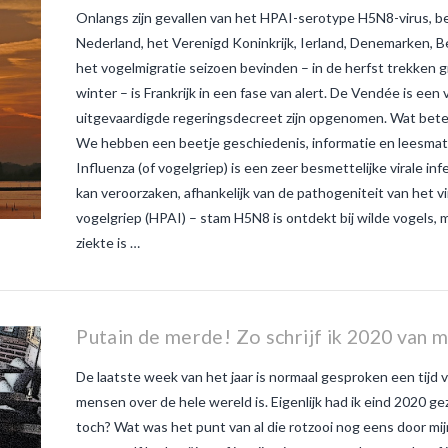
Onlangs zijn gevallen van het HPAI-serotype H5N8-virus, be
Nederland, het Verenigd Koninkrijk, Ierland, Denemarken, B
het vogelmigratie seizoen bevinden – in de herfst trekken 
winter – is Frankrijk in een fase van alert. De Vendée is ee
uitgevaardigde regeringsdecreet zijn opgenomen. Wat bete
We hebben een beetje geschiedenis, informatie en leesmater
Influenza (of vogelgriep) is een zeer besmettelijke virale inf
kan veroorzaken, afhankelijk van de pathogeniteit van het 
vogelgriep (HPAI) – stam H5N8 is ontdekt bij wilde vogels
ziekte is …
Putain de merde! Zo schrijf ik 2020 van m
De laatste week van het jaar is normaal gesproken een tijd va
mensen over de hele wereld is. Eigenlijk had ik eind 2020 
toch? Wat was het punt van al die rotzooi nog eens door mij