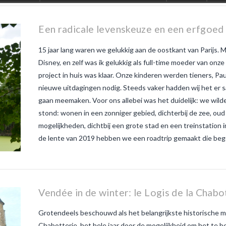
is nouveau
veau zo
witte
Een radicale levenskeuze en een erfgoed
15 jaar lang waren we gelukkig aan de oostkant van Parijs. Mi
Disney, en zelf was ik gelukkig als full-time moeder van onze
project in huis was klaar. Onze kinderen werden tieners, Paul
nieuwe uitdagingen nodig. Steeds vaker hadden wij het er
gaan meemaken. Voor ons allebei was het duidelijk: we wild
stond: wonen in een zonniger gebied, dichterbij de zee, ou
mogelijkheden, dichtbij een grote stad en een treinstation 
de lente van 2019 hebben we een roadtrip gemaakt die begon 
Vendée in de winter: le Logis de la Chabo
Grotendeels beschouwd als het belangrijkste historische m
Chabotterie. het hele jaar door de mogelijkheid om het te b