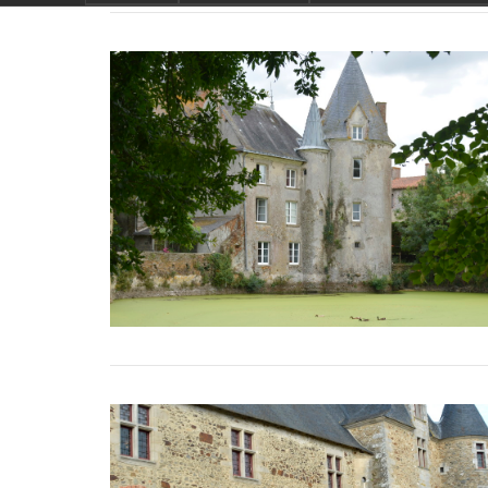
de traditie rond beaujola
wat maakt Beaujolais Nou
speciaal
wat zijn tannines
beaujolais nouveau