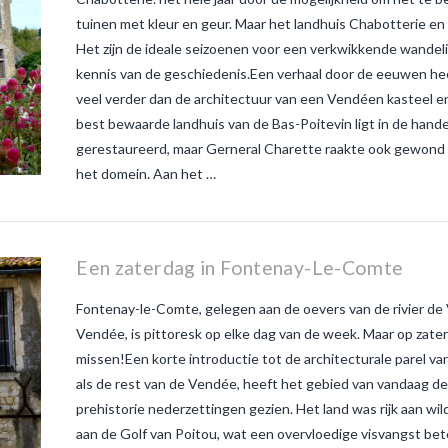
tuinen met kleur en geur. Maar het landhuis Chabotterie en p
Het zijn de ideale seizoenen voor een verkwikkende wandel
kennis van de geschiedenis.Een verhaal door de eeuwen heen
veel verder dan de architectuur van een Vendéen kasteel en
best bewaarde landhuis van de Bas-Poitevin ligt in de hande
gerestaureerd, maar Gerneral Charette raakte ook gewond
het domein. Aan het …
Een zaterdag in Fontenay-Le-Comte
Fontenay-le-Comte, gelegen aan de oevers van de rivier de
Vendée, is pittoresk op elke dag van de week. Maar op zater
missen!Een korte introductie tot de architecturale parel 
als de rest van de Vendée, heeft het gebied van vandaag d
prehistorie nederzettingen gezien. Het land was rijk aan wi
aan de Golf van Poitou, wat een overvloedige visvangst be