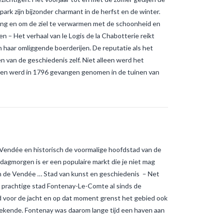
ark zijn bijzonder charmant in de herfst en de winter.
ing en om de ziel te verwarmen met de schoonheid en
 – Het verhaal van le Logis de la Chabotterie reikt
 haar omliggende boerderijen. De reputatie als het
n van de geschiedenis zelf. Niet alleen werd het
 en werd in 1796 gevangen genomen in de tuinen van
 Vendée en historisch de voormalige hoofdstad van de
dagmorgen is er een populaire markt die je niet mag
van de Vendée … Stad van kunst en geschiedenis – Net
e prachtige stad Fontenay-Le-Comte al sinds de
ld voor de jacht en op dat moment grenst het gebied ook
tekende. Fontenay was daarom lange tijd een haven aan