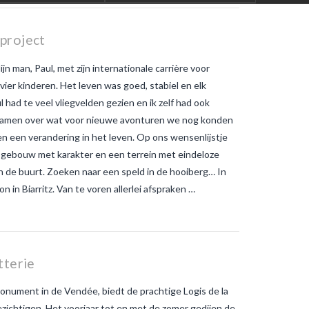
Europa?
Waarom winnen
tijgermuggen terrein in Frankrijk?
Warme temperaturen werken
 project
muggen in de hand
wat is het
verschil tussen gewone
jn man, Paul, met zijn internationale carrière voor
muggenbeten en
tijgermuggenbeten?
Welke
 vier kinderen. Het leven was goed, stabiel en elk
strategieën zijn er gepland om
 had te veel vliegvelden gezien en ik zelf had ook
tijgermuggen uit te roeien?
wonen-
in-frankrijk
wonen-vendee
 samen over wat voor nieuwe avonturen we nog konden
en een verandering in het leven. Op ons wensenlijstje
d gebouw met karakter en een terrein met eindeloze
in de buurt. Zoeken naar een speld in de hooiberg… In
in Biarritz. Van te voren allerlei afspraken …
tterie
onument in de Vendée, biedt de prachtige Logis de la
ezichtigen. Het voorjaar tot en met de zomer gedijen de