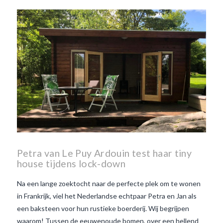
Beaujolais Nouveau
wanneer is beaujolais dag
wanneer is beaujolais
nouveau dag
Wat is de dag
van Beaujolais Nouveau
wat
is de traditie rond beaujolais
nouveau
wat maakt
Beaujolais Nouveau zo
speciaal
wat zijn tannines
witte beaujolais nouveau
Petra van Le Puy Ardouin test haar tiny
house tijdens lock-down
Na een lange zoektocht naar de perfecte plek om te wonen
in Frankrijk, viel het Nederlandse echtpaar Petra en Jan als
een baksteen voor hun rustieke boerderij. Wij begrijpen
waarom! Tussen de eeuwenoude bomen, over een hellend