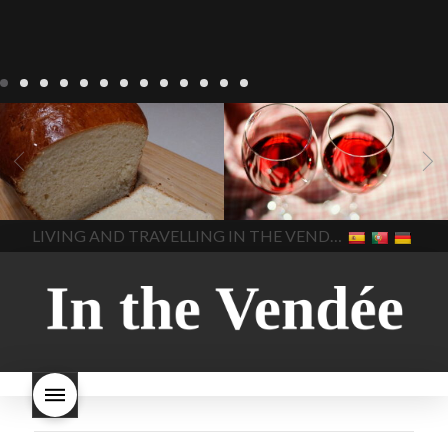
Recepten
Wonen
baken in
Blog
Wonen
beaujolais
Frankrijk
bakken in de
2022
Beaujolais Nouveau
Vendee
brood bakken
2022
De wijnmakers laten
brood met gist
gist brood
de druiventrossen gisten in
het beste brood
hoe moet
een anaërobe
donderdag
In The Vendee
In The Vendee
ik brood bakken
is melk
17 november 2022 is
brood gezond
is melkbrood
beaujolais dag
hoe lang is
LIVING AND TRAVELLING IN THE VENDÉE
gezond
mama's brood
melk
Beaujolais Nouveau
brood
melk brood en
houdbaar
hoeveel flessen
chocolade melk
melkbrood
Beaujolais Nouveau worden
wat is melkbrood
zijn melk
verkocht
is Beaujolais
brood en brioche hetzelfde
Nouveau een fruitige wijn
brood
kooldioxiderijke omgeving.
Dit proces duurt slechts vier
dagen! Beaujolais Nouveau
rode beaujolais nouveau
rose beaujolais nouveau
waar smaakt Beaujolais
Nouveau naar? wat is