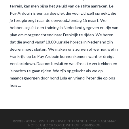
terrein, kan men bijna het geluid van de stilte aanraken. Le
Puy Ardouin is een aardse plek die voor zichzelf spreekt, die
je terugbrengt naar de eenvoud.Zondag 15 maart. We
hebben zojuist een training in Nederland gegeven en zijn van
plan om morgenochtend naar Frankrijk te rijden. We horen
dat die avond vanaf 18.00 uur alle horeca in Nederland zijn
deuren moet sluiten. We maken ons zorgen of we nog wel in
VIEW POST
Frankrijk, op Le Puy Ardouin kunnen komen, want er dreigt
een lockdown. Daarom besluiten we direct te vertrekken en
’s nachts te gaan rijden. We zijn opgelucht als we op
maandagmorgen door hond Lola en vriend Peter die op ons
huis …
© 2018 - 2021 ALL RIGHTS RESERVED INTHEVENDEE.COM IMAGES MAY
NOT BE USED OR COPIED WITHOUT PERMISSION.