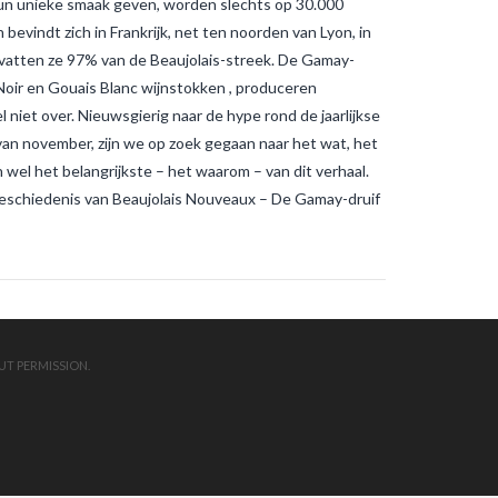
un unieke smaak geven, worden slechts op 30.000
muggenbeten en
tijgermuggenbeten?
Welke
bevindt zich in Frankrijk, net ten noorden van Lyon, in
strategieën zijn er gepland om
mvatten ze 97% van de Beaujolais-streek. De Gamay-
tijgermuggen uit te roeien?
wonen-
in-frankrijk
wonen-vendee
 Noir en Gouais Blanc wijnstokken , produceren
 niet over. Nieuwsgierig naar de hype rond de jaarlijkse
an november, zijn we op zoek gegaan naar het wat, het
wel het belangrijkste – het waarom – van dit verhaal.
geschiedenis van Beaujolais Nouveaux – De Gamay-druif
UT PERMISSION.