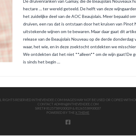
De druivenranken van Gamay, die de Beaujolais Nouveaux h
hectare … ter wereld geteeld. De helft van deze wijngaarden 
het zuidelijke deel van de AOC Beaujolais. Meer bepaald o
druiven, een ras dat is ontstaan door het kruisen van Pinot
uitstekende wijnen om te bewaren. Maar daar gaat dit artikel
release van de Beaujolais Nouveau op de derde donderdag v
waar, het wie, en in deze zoektocht ontdekten we misschien 
We ontdekten dat het niet **alleen** om de wijn gaat!De 
is sinds het begin …
 ALL RIGHTS RESERVED INTHEVENDEE.COM IMAGES MAY NOT BE USED OR COPIED WITHO
CONTACT ADMIN@INTHEVENDEE.COM
SIRET# 81257589200029 & 81265538900037
POWERED BY THE
X THEME