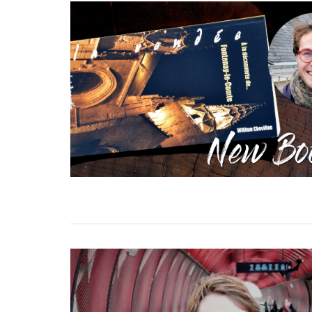
speciaal
wat zijn tannines
beaujolais nouveau