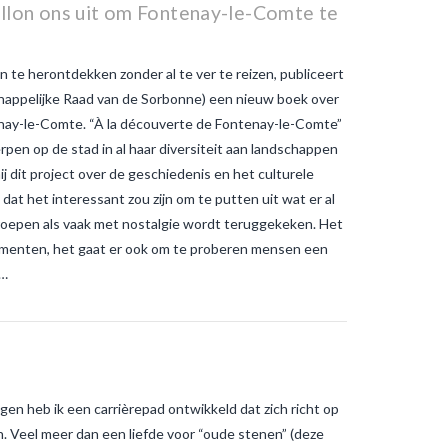
Warme temperaturen werken
illon ons uit om Fontenay-le-Comte te
muggen in de hand
wat is het
verschil tussen gewone
muggenbeten en
tijgermuggenbeten?
Welke
te herontdekken zonder al te ver te reizen, publiceert
strategieën zijn er gepland om
appelijke Raad van de Sorbonne) een nieuw boek over
tijgermuggen uit te roeien?
wonen-
enay-le-Comte. “À la découverte de Fontenay-le-Comte”
in-frankrijk
wonen-vendee
rpen op de stad in al haar diversiteit aan landschappen
 dit project over de geschiedenis en het culturele
t het interessant zou zijn om te putten uit wat er al
 roepen als vaak met nostalgie wordt teruggekeken. Het
umenten, het gaat er ook om te proberen mensen een
 …
ingen heb ik een carrièrepad ontwikkeld dat zich richt op
 Veel meer dan een liefde voor “oude stenen” (deze