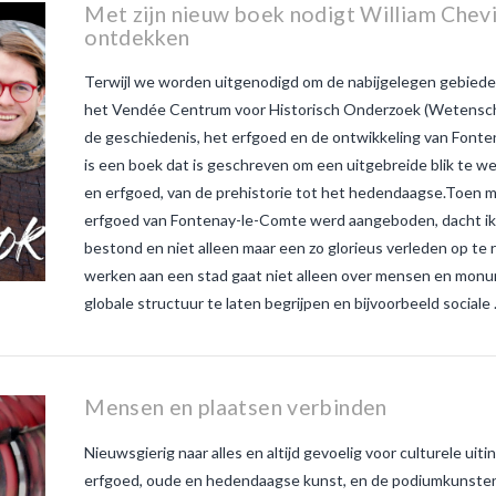
witte
Met zijn nieuw boek nodigt William Chev
ontdekken
Terwijl we worden uitgenodigd om de nabijgelegen gebieden 
het Vendée Centrum voor Historisch Onderzoek (Wetensch
de geschiedenis, het erfgoed en de ontwikkeling van Font
is een boek dat is geschreven om een uitgebreide blik te we
en erfgoed, van de prehistorie tot het hedendaagse.Toen mij
erfgoed van Fontenay-le-Comte werd aangeboden, dacht ik da
bestond en niet alleen maar een zo glorieus verleden op te
werken aan een stad gaat niet alleen over mensen en mon
globale structuur te laten begrijpen en bijvoorbeeld sociale
Mensen en plaatsen verbinden
Nieuwsgierig naar alles en altijd gevoelig voor culturele uit
erfgoed, oude en hedendaagse kunst, en de podiumkunsten.