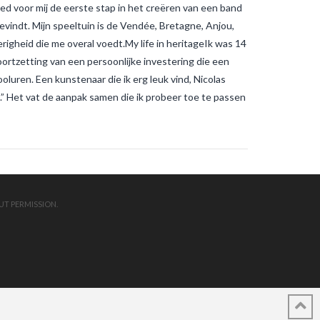
oed voor mij de eerste stap in het creëren van een band
bevindt. Mijn speeltuin is de Vendée, Bretagne, Anjou,
igheid die me overal voedt.My life in heritageIk was 14
oortzetting van een persoonlijke investering die een
luren. Een kunstenaar die ik erg leuk vind, Nicolas
en.” Het vat de aanpak samen die ik probeer toe te passen
UT PERMISSION.