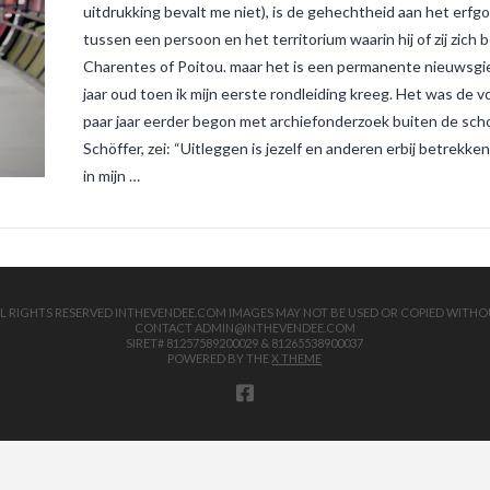
uitdrukking bevalt me niet), is de gehechtheid aan het erfg
tussen een persoon en het territorium waarin hij of zij zich 
Charentes of Poitou. maar het is een permanente nieuwsgier
jaar oud toen ik mijn eerste rondleiding kreeg. Het was de v
paar jaar eerder begon met archiefonderzoek buiten de schoo
Schöffer, zei: “Uitleggen is jezelf en anderen erbij betrekk
in mijn …
 ALL RIGHTS RESERVED INTHEVENDEE.COM IMAGES MAY NOT BE USED OR COPIED WITHO
CONTACT ADMIN@INTHEVENDEE.COM
SIRET# 81257589200029 & 81265538900037
POWERED BY THE
X THEME