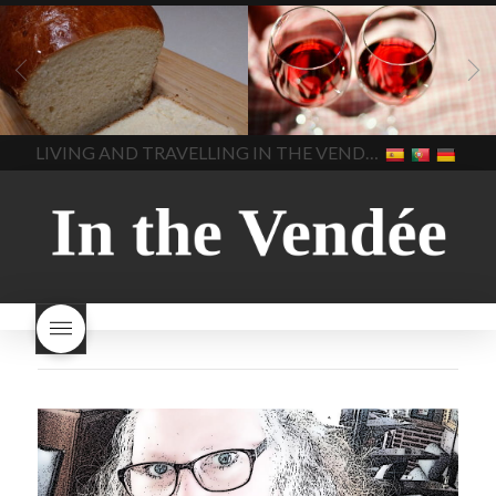
Recepten
Wonen
baken in
Blog
Wonen
beaujolais
Frankrijk
bakken in de
2022
Beaujolais Nouveau
Vendee
brood bakken
2022
De wijnmakers laten
brood met gist
gist brood
de druiventrossen gisten in
het beste brood
hoe moet
een anaërobe
donderdag
In The Vendee
In The Vendee
ik brood bakken
is melk
17 november 2022 is
brood gezond
is melkbrood
beaujolais dag
hoe lang is
LIVING AND TRAVELLING IN THE VENDÉE
gezond
mama's brood
melk
Beaujolais Nouveau
brood
melk brood en
houdbaar
hoeveel flessen
chocolade melk
melkbrood
Beaujolais Nouveau worden
wat is melkbrood
zijn melk
verkocht
is Beaujolais
brood en brioche hetzelfde
Nouveau een fruitige wijn
brood
kooldioxiderijke omgeving.
Dit proces duurt slechts vier
dagen! Beaujolais Nouveau
rode beaujolais nouveau
rose beaujolais nouveau
waar smaakt Beaujolais
Nouveau naar? wat is
Beaujolais Nouveau
wanneer is beaujolais dag
wanneer is beaujolais
nouveau dag
Wat is de dag
van Beaujolais Nouveau
wat
is de traditie rond beaujolais