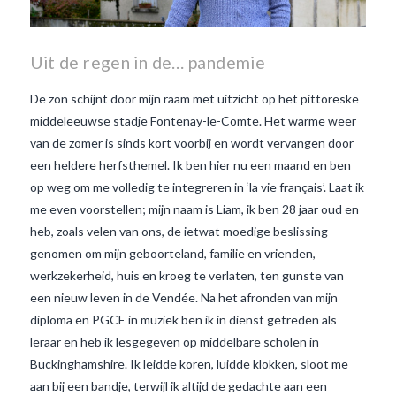
Uit de regen in de… pandemie
De zon schijnt door mijn raam met uitzicht op het pittoreske
middeleeuwse stadje Fontenay-le-Comte. Het warme weer
van de zomer is sinds kort voorbij en wordt vervangen door
een heldere herfsthemel. Ik ben hier nu een maand en ben
op weg om me volledig te integreren in ‘la vie français’. Laat ik
me even voorstellen; mijn naam is Liam, ik ben 28 jaar oud en
heb, zoals velen van ons, de ietwat moedige beslissing
genomen om mijn geboorteland, familie en vrienden,
werkzekerheid, huis en kroeg te verlaten, ten gunste van
een nieuw leven in de Vendée. Na het afronden van mijn
diploma en PGCE in muziek ben ik in dienst getreden als
leraar en heb ik lesgegeven op middelbare scholen in
VIEW POST
Buckinghamshire. Ik leidde koren, luidde klokken, sloot me
aan bij een bandje, terwijl ik altijd de gedachte aan een