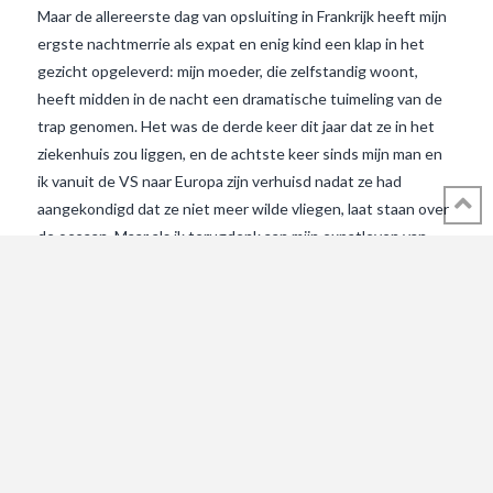
Maar de allereerste dag van opsluiting in Frankrijk heeft mijn
ergste nachtmerrie als expat en enig kind een klap in het
gezicht opgeleverd: mijn moeder, die zelfstandig woont,
heeft midden in de nacht een dramatische tuimeling van de
trap genomen. Het was de derde keer dit jaar dat ze in het
ziekenhuis zou liggen, en de achtste keer sinds mijn man en
ik vanuit de VS naar Europa zijn verhuisd nadat ze had
aangekondigd dat ze niet meer wilde vliegen, laat staan over
VIEW POST
de oceaan. Maar als ik terugdenk aan mijn expatleven van
achtentwintig jaar, is het pas de derde keer dat ik zo een
huiveringwekkende achtbaan van extreme stress heb
meegemaakt. De eerste …
© 2018 - 2021 ALL RIGHTS RESERVED INTHEVENDEE.COM IMAGES MAY
NOT BE USED OR COPIED WITHOUT PERMISSION.
CONTACT ADMIN@INTHEVENDEE.COM