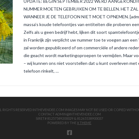
UPDATE: BEGIN SEPTEMBER 2022 WERD AANGEKONDI
NUMMER MOETEN GEBRUIKEN OM TE BELLEN. HET ZA
WANNEER JE DE TELEFOON NIET MOET OPNEMEN. [admin 09
massa’s koude telefoontjes van entiteiten die proberen een
Zelfs als u geen bedrijf hebt, lijken dit soort spamtelefoon
in Frankrijk zijn verplicht uw nummer toe te voegen aan een
zal worden gepubliceerd of om commerciële of andere reden
die geacht wordt marketingoproepen te vermijden. Maar vooral
– wij kunnen ons niet voorstellen dat u kunt overleven met 
telefoon rinkelt, …
 ALL RIGHTS RESERVED INTHEVENDEE.COM IMAGES MAY NOT BE USED OR COPIED WITHO
CONTACT ADMIN@INTHEVENDEE.COM
SIRET# 81257589200029 & 81265538900037
POWERED BY THE
X THEME