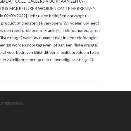
GD DAT COLD CALLERS VOORTAAN EEN 09-
muggenbeten en
tijgermuggenbeten?
Welke
L DUS MAKKELIJKER WORDEN OM TE HERKENNEN
strategieën zijn er gepland om
/09/2022] Hebt u een bedrijf en ontvangt u
tijgermuggen uit te roeien?
wonen-
in-frankrijk
wonen-vendee
 product of diensten te verkopen? Wij voelen uw leed!
tjes een reëel probleem in Frankrijk. Telefoonoperatoren
 “liste rouge”, waar uw nummer niet in een telefoongids
en zal worden doorgegeven; of aan een “liste orange”,
 voor bedrijven blijkt dit een moeilijk probleem te zijn
een zakelijk nummer op een eenvoudige vaste lijn. De
UT PERMISSION.