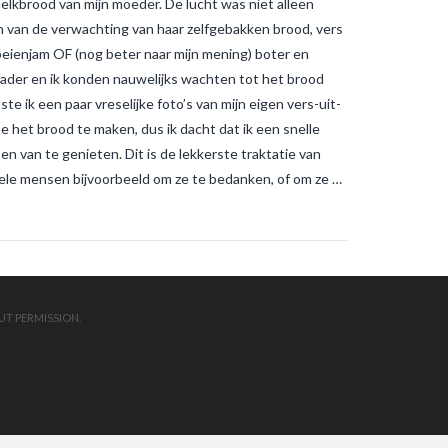
elkbrood van mijn moeder. De lucht was niet alleen
muggenbeten en
tijgermuggenbeten?
Welke
 van de verwachting van haar zelfgebakken brood, vers
strategieën zijn er gepland om
eienjam OF (nog beter naar mijn mening) boter en
tijgermuggen uit te roeien?
wonen-
in-frankrijk
wonen-vendee
der en ik konden nauwelijks wachten tot het brood
e ik een paar vreselijke foto’s van mijn eigen vers-uit-
het brood te maken, dus ik dacht dat ik een snelle
n van te genieten. Dit is de lekkerste traktatie van
 vele mensen bijvoorbeeld om ze te bedanken, of om ze …
UT PERMISSION.