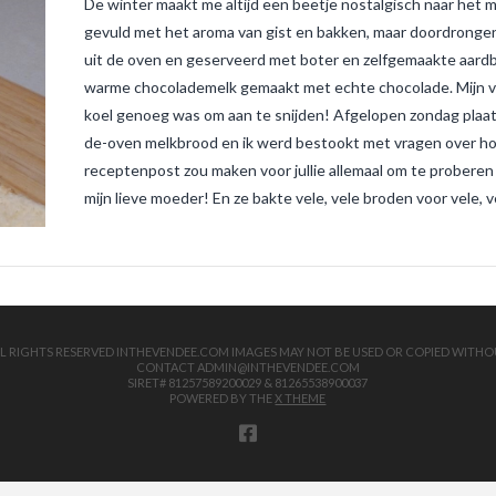
De winter maakt me altijd een beetje nostalgisch naar het m
gevuld met het aroma van gist en bakken, maar doordrongen
uit de oven en geserveerd met boter en zelfgemaakte aardb
warme chocolademelk gemaakt met echte chocolade. Mijn va
koel genoeg was om aan te snijden! Afgelopen zondag plaatst
de-oven melkbrood en ik werd bestookt met vragen over hoe 
receptenpost zou maken voor jullie allemaal om te proberen e
mijn lieve moeder! En ze bakte vele, vele broden voor vele,
 ALL RIGHTS RESERVED INTHEVENDEE.COM IMAGES MAY NOT BE USED OR COPIED WITHO
CONTACT ADMIN@INTHEVENDEE.COM
SIRET# 81257589200029 & 81265538900037
POWERED BY THE
X THEME