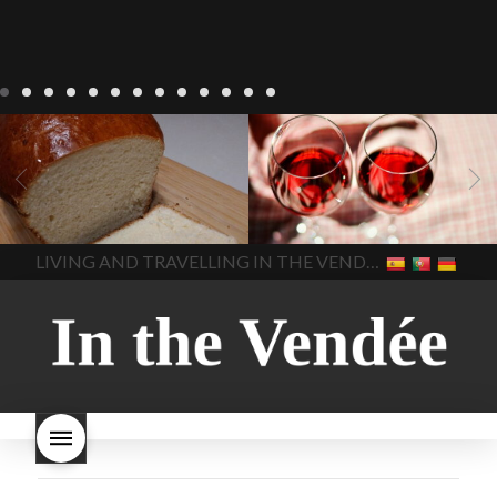
Recepten
Wonen
baken in
Blog
Wonen
beaujolais
Frankrijk
bakken in de
2022
Beaujolais Nouveau
Vendee
brood bakken
2022
De wijnmakers laten
brood met gist
gist brood
de druiventrossen gisten in
het beste brood
hoe moet
een anaërobe
donderdag
In The Vendee
In The Vendee
ik brood bakken
is melk
17 november 2022 is
brood gezond
is melkbrood
beaujolais dag
hoe lang is
LIVING AND TRAVELLING IN THE VENDÉE
gezond
mama's brood
melk
Beaujolais Nouveau
brood
melk brood en
houdbaar
hoeveel flessen
chocolade melk
melkbrood
Beaujolais Nouveau worden
wat is melkbrood
zijn melk
verkocht
is Beaujolais
brood en brioche hetzelfde
Nouveau een fruitige wijn
brood
kooldioxiderijke omgeving.
Dit proces duurt slechts vier
dagen! Beaujolais Nouveau
rode beaujolais nouveau
rose beaujolais nouveau
waar smaakt Beaujolais
Nouveau naar? wat is