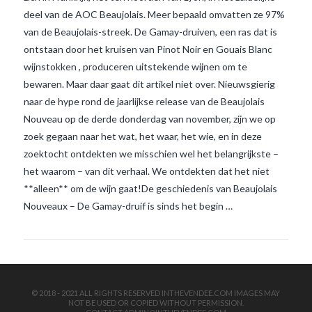
deel van de AOC Beaujolais. Meer bepaald omvatten ze 97%
van de Beaujolais-streek. De Gamay-druiven, een ras dat is
ontstaan door het kruisen van Pinot Noir en Gouais Blanc
wijnstokken , produceren uitstekende wijnen om te
bewaren. Maar daar gaat dit artikel niet over. Nieuwsgierig
naar de hype rond de jaarlijkse release van de Beaujolais
Nouveau op de derde donderdag van november, zijn we op
VIEW POST
zoek gegaan naar het wat, het waar, het wie, en in deze
zoektocht ontdekten we misschien wel het belangrijkste –
het waarom – van dit verhaal. We ontdekten dat het niet
**alleen** om de wijn gaat!De geschiedenis van Beaujolais
Nouveaux – De Gamay-druif is sinds het begin …
© 2018 - 2021 ALL RIGHTS RESERVED INTHEVENDEE.COM IMAGES MAY
NOT BE USED OR COPIED WITHOUT PERMISSION.