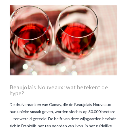
Beaujolais Nouveau
wanneer is beaujolais dag
wanneer is beaujolais
nouveau dag
Wat is de dag
van Beaujolais Nouveau
wat
is de traditie rond beaujolais
nouveau
wat maakt
Beaujolais Nouveau zo
speciaal
wat zijn tannines
witte beaujolais nouveau
Beaujolais Nouveaux: wat betekent de
hype?
De druivenranken van Gamay, die de Beaujolais Nouveaux
hun unieke smaak geven, worden slechts op 30.000 hectare
… ter wereld geteeld. De helft van deze wijngaarden bevindt
zich in Frankrijk, net ten noorden van Lyon, in het zuidelijke