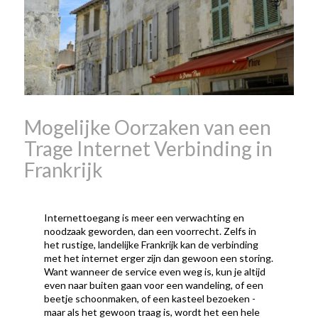
wanneer is beaujolais dag
wanneer is beaujolais
nouveau dag
Wat is de dag
van Beaujolais Nouveau
wat
is de traditie rond beaujolais
nouveau
wat maakt
Beaujolais Nouveau zo
speciaal
wat zijn tannines
witte beaujolais nouveau
Mogelijke Oorzaken van een
Trage Internet Verbinding in
Frankrijk
Internettoegang is meer een verwachting en
noodzaak geworden, dan een voorrecht. Zelfs in
het rustige, landelijke Frankrijk kan de verbinding
met het internet erger zijn dan gewoon een storing.
Want wanneer de service even weg is, kun je altijd
even naar buiten gaan voor een wandeling, of een
beetje schoonmaken, of een kasteel bezoeken -
maar als het gewoon traag is, wordt het een hele