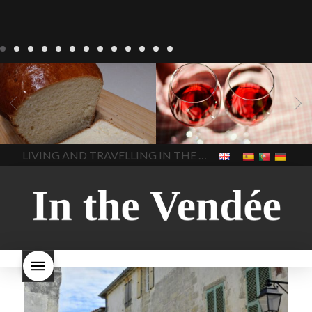
Recepten
Wonen
baken in
Blog
Wonen
beaujolais
Frankrijk
bakken in de
2022
Beaujolais Nouveau
Vendee
brood bakken
2022
De wijnmakers laten
brood met gist
gist brood
de druiventrossen gisten in
het beste brood
hoe moet
een anaërobe
donderdag
In The Vendee
In The Vendee
ik brood bakken
is melk
17 november 2022 is
brood gezond
is melkbrood
beaujolais dag
hoe lang is
LIVING AND TRAVELLING IN THE VENDÉE
gezond
mama's brood
melk
Beaujolais Nouveau
brood
melk brood en
houdbaar
hoeveel flessen
chocolade melk
melkbrood
Beaujolais Nouveau worden
wat is melkbrood
zijn melk
verkocht
is Beaujolais
brood en brioche hetzelfde
Nouveau een fruitige wijn
brood
kooldioxiderijke omgeving.
Dit proces duurt slechts vier
dagen! Beaujolais Nouveau
rode beaujolais nouveau
rose beaujolais nouveau
waar smaakt Beaujolais
Nouveau naar? wat is
Beaujolais Nouveau