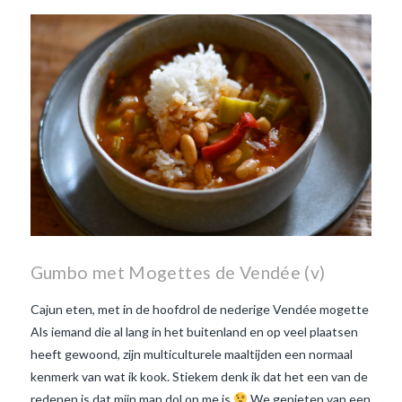
Beaujolais Nouveau
wanneer is beaujolais dag
wanneer is beaujolais
nouveau dag
Wat is de dag
van Beaujolais Nouveau
wat
is de traditie rond beaujolais
nouveau
wat maakt
Beaujolais Nouveau zo
speciaal
wat zijn tannines
witte beaujolais nouveau
Gumbo met Mogettes de Vendée (v)
Cajun eten, met in de hoofdrol de nederige Vendée mogette
Als iemand die al lang in het buitenland en op veel plaatsen
heeft gewoond, zijn multiculturele maaltijden een normaal
kenmerk van wat ik kook. Stiekem denk ik dat het een van de
redenen is dat mijn man dol op me is
We genieten van een