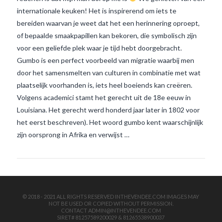
internationale keuken! Het is inspirerend om iets te
bereiden waarvan je weet dat het een herinnering oproept,
of bepaalde smaakpapillen kan bekoren, die symbolisch zijn
voor een geliefde plek waar je tijd hebt doorgebracht.
Gumbo is een perfect voorbeeld van migratie waarbij men
door het samensmelten van culturen in combinatie met wat
plaatselijk voorhanden is, iets heel boeiends kan creëren.
VIEW POST
Volgens academici stamt het gerecht uit de 18e eeuw in
Louisiana. Het gerecht werd honderd jaar later in 1802 voor
het eerst beschreven). Het woord gumbo kent waarschijnlijk
zijn oorsprong in Afrika en verwijst …
© 2018 - 2021 ALL RIGHTS RESERVED INTHEVENDEE.COM IMAGES MAY
NOT BE USED OR COPIED WITHOUT PERMISSION.
CONTACT ADMIN@INTHEVENDEE.COM
SIRET# 81257589200029 & 81265538900037