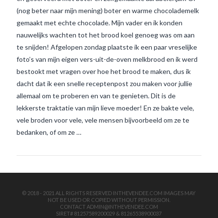
(nog beter naar mijn mening) boter en warme chocolademelk
gemaakt met echte chocolade. Mijn vader en ik konden
nauwelijks wachten tot het brood koel genoeg was om aan
te snijden! Afgelopen zondag plaatste ik een paar vreselijke
foto’s van mijn eigen vers-uit-de-oven melkbrood en ik werd
bestookt met vragen over hoe het brood te maken, dus ik
dacht dat ik een snelle receptenpost zou maken voor jullie
VIEW POST
allemaal om te proberen en van te genieten. Dit is de
lekkerste traktatie van mijn lieve moeder! En ze bakte vele,
vele broden voor vele, vele mensen bijvoorbeeld om ze te
bedanken, of om ze …
© 2018 - 2021 ALL RIGHTS RESERVED INTHEVENDEE.COM IMAGES MAY
NOT BE USED OR COPIED WITHOUT PERMISSION.
CONTACT ADMIN@INTHEVENDEE.COM
SIRET# 81257589200029 & 81265538900037