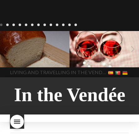
Recepten
Wonen
baken in
Blog
Wonen
beaujolais
Frankrijk
bakken in de
2022
Beaujolais Nouveau
Vendee
brood bakken
2022
De wijnmakers laten
brood met gist
gist brood
de druiventrossen gisten in
het beste brood
hoe moet
een anaërobe
donderdag
In The Vendee
In The Vendee
ik brood bakken
is melk
17 november 2022 is
brood gezond
is melkbrood
beaujolais dag
hoe lang is
LIVING AND TRAVELLING IN THE VENDÉE
gezond
mama's brood
melk
Beaujolais Nouveau
brood
melk brood en
houdbaar
hoeveel flessen
chocolade melk
melkbrood
Beaujolais Nouveau worden
wat is melkbrood
zijn melk
verkocht
is Beaujolais
brood en brioche hetzelfde
Nouveau een fruitige wijn
brood
kooldioxiderijke omgeving.
Dit proces duurt slechts vier
dagen! Beaujolais Nouveau
rode beaujolais nouveau
rose beaujolais nouveau
waar smaakt Beaujolais
Nouveau naar? wat is