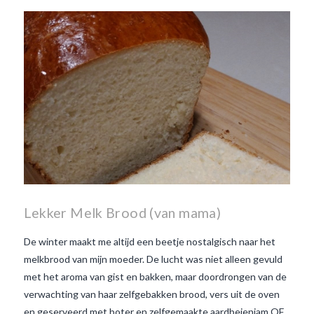
Beaujolais Nouveau
wanneer is beaujolais dag
wanneer is beaujolais
nouveau dag
Wat is de dag
van Beaujolais Nouveau
wat
is de traditie rond beaujolais
nouveau
wat maakt
Beaujolais Nouveau zo
speciaal
wat zijn tannines
witte beaujolais nouveau
Lekker Melk Brood (van mama)
De winter maakt me altijd een beetje nostalgisch naar het
melkbrood van mijn moeder. De lucht was niet alleen gevuld
met het aroma van gist en bakken, maar doordrongen van de
verwachting van haar zelfgebakken brood, vers uit de oven
en geserveerd met boter en zelfgemaakte aardbeienjam OF