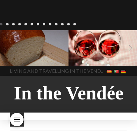
Recepten
Wonen
baken in
Blog
Wonen
beaujolais
Frankrijk
bakken in de
2022
Beaujolais Nouveau
Vendee
brood bakken
2022
De wijnmakers laten
brood met gist
gist brood
de druiventrossen gisten in
het beste brood
hoe moet
een anaërobe
donderdag
In The Vendee
In The Vendee
ik brood bakken
is melk
17 november 2022 is
brood gezond
is melkbrood
beaujolais dag
hoe lang is
LIVING AND TRAVELLING IN THE VENDÉE
gezond
mama's brood
melk
Beaujolais Nouveau
brood
melk brood en
houdbaar
hoeveel flessen
chocolade melk
melkbrood
Beaujolais Nouveau worden
wat is melkbrood
zijn melk
verkocht
is Beaujolais
brood en brioche hetzelfde
Nouveau een fruitige wijn
brood
kooldioxiderijke omgeving.
Dit proces duurt slechts vier
dagen! Beaujolais Nouveau
rode beaujolais nouveau
rose beaujolais nouveau
waar smaakt Beaujolais
Nouveau naar? wat is