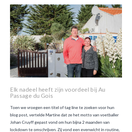
Beaujolais Nouveau
wanneer is beaujolais dag
wanneer is beaujolais
nouveau dag
Wat is de dag
van Beaujolais Nouveau
wat
is de traditie rond beaujolais
nouveau
wat maakt
Beaujolais Nouveau zo
speciaal
wat zijn tannines
witte beaujolais nouveau
Elk nadeel heeft zijn voordeel bij Au
Passage du Gois
Toen we vroegen een titel of tag line te zoeken voor hun
blog post, vertelde Martine dat ze het motto van voetballer
Johan Cruyff gepast vond om hun bijna 2 maanden van
lockdown te omschrijven. Zij vond een evenwicht in routine,