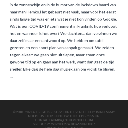
in de zonneschijn en in de humor van de lockdown baard van
haar man Hemko.Het gebeurt niet vaak, maar voor het eerst
sinds lange tijd was er iets wat je niet kon vinden op Google.
Wat is een COVID-19 confinement in Frankrijk, hoe verloopt
het en wanneer is het over? We dachten… dan verzinnen we
daar zelf maar een antwoord op. We hebben om tafel
gezeten en een soort plan van aanpak gemaakt. We zeiden
VIEW POST
tegen elkaar: we gaan niet uitslapen, maar staan onze
gewone tijd op en gaan aan het werk, want dan gaat de tijd
sneller. Elke dag de hele dag muziek aan om vrolijk te blijven.
…
© 2018 - 2021 ALL RIGHTS RESERVED INTHEVENDEE.COM IMAGES MAY
NOT BE USED OR COPIED WITHOUT PERMISSION.
CONTACT ADMIN@INTHEVENDEE.COM
SIRET# 81257589200029 & 81265538900037
POWERED BY THE
X THEME