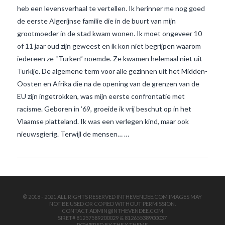
heb een levensverhaal te vertellen. Ik herinner me nog goed
de eerste Algerijnse familie die in de buurt van mijn
grootmoeder in de stad kwam wonen. Ik moet ongeveer 10
of 11 jaar oud zijn geweest en ik kon niet begrijpen waarom
iedereen ze “Turken” noemde. Ze kwamen helemaal niet uit
Turkije. De algemene term voor alle gezinnen uit het Midden-
Oosten en Afrika die na de opening van de grenzen van de
VIEW POST
EU zijn ingetrokken, was mijn eerste confrontatie met
racisme. Geboren in ’69, groeide ik vrij beschut op in het
Vlaamse platteland. Ik was een verlegen kind, maar ook
nieuwsgierig. Terwijl de mensen… …
© 2018 - 2021 ALL RIGHTS RESERVED INTHEVENDEE.COM IMAGES MAY
NOT BE USED OR COPIED WITHOUT PERMISSION.
CONTACT ADMIN@INTHEVENDEE.COM
SIRET# 81257589200029 & 81265538900037
POWERED BY THE
X THEME