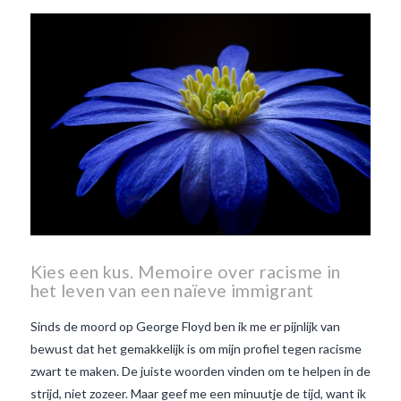
Beaujolais Nouveau
wanneer is beaujolais dag
wanneer is beaujolais
nouveau dag
Wat is de dag
van Beaujolais Nouveau
wat
is de traditie rond beaujolais
nouveau
wat maakt
Beaujolais Nouveau zo
speciaal
wat zijn tannines
witte beaujolais nouveau
Kies een kus. Memoire over racisme in
het leven van een naïeve immigrant
Sinds de moord op George Floyd ben ik me er pijnlijk van
bewust dat het gemakkelijk is om mijn profiel tegen racisme
zwart te maken. De juiste woorden vinden om te helpen in de
strijd, niet zozeer. Maar geef me een minuutje de tijd, want ik