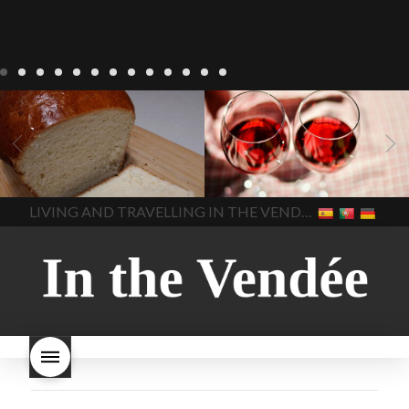
Recepten
Wonen
baken in
Blog
Wonen
beaujolais
Frankrijk
bakken in de
2022
Beaujolais Nouveau
Vendee
brood bakken
2022
De wijnmakers laten
brood met gist
gist brood
de druiventrossen gisten in
het beste brood
hoe moet
een anaërobe
donderdag
In The Vendee
In The Vendee
ik brood bakken
is melk
17 november 2022 is
brood gezond
is melkbrood
beaujolais dag
hoe lang is
LIVING AND TRAVELLING IN THE VENDÉE
gezond
mama's brood
melk
Beaujolais Nouveau
brood
melk brood en
houdbaar
hoeveel flessen
chocolade melk
melkbrood
Beaujolais Nouveau worden
wat is melkbrood
zijn melk
verkocht
is Beaujolais
brood en brioche hetzelfde
Nouveau een fruitige wijn
brood
kooldioxiderijke omgeving.
Dit proces duurt slechts vier
dagen! Beaujolais Nouveau
rode beaujolais nouveau
rose beaujolais nouveau
waar smaakt Beaujolais
Nouveau naar? wat is