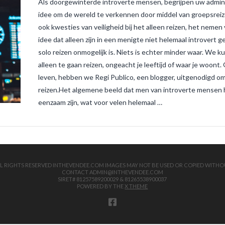
Als doorgewinterde introverte mensen, begrijpen uw admins
idee om de wereld te verkennen door middel van groepsreize
ook kwesties van veiligheid bij het alleen reizen, het nemen
idee dat alleen zijn in een menigte niet helemaal introvert 
solo reizen onmogelijk is. Niets is echter minder waar. W
alleen te gaan reizen, ongeacht je leeftijd of waar je woont
leven, hebben we Regi Publico, een blogger, uitgenodigd om 
reizen.Het algemene beeld dat men van introverte mensen hee
eenzaam zijn, wat voor velen helemaal …
 ALL RIGHTS RESERVED INTHEVENDEE.COM IMAGES MAY NOT BE USED OR COPIED WITHO
CONTACT ADMIN@INTHEVENDEE.COM
SIRET# 81257589200029 & 81265538900037
POWERED BY THE
X THEME