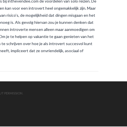
 bij inthevendee.com de voordelen van solo reizen. De
muggenbeten en
tijgermuggenbeten?
Welke
n kan voor een introvert heel ongemakkelijk zijn. Maar
strategieën zijn er gepland om
 van risico’s, de mogelijkheid dat dingen misgaan en het
tijgermuggen uit te roeien?
wonen-
in-frankrijk
wonen-vendee
genoeg is. Als gevolg hiervan zou je kunnen denken dat
e kunnen introverte mensen alleen maar aanmoedigen om
. Om je te helpen op vakantie te gaan genieten van het
te schrijven over hoe je als introvert succesvol kunt
ft, impliceert dat ze onvriendelijk, asociaal of
UT PERMISSION.