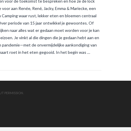
 voor de toekomst te bespreken en hoe ze de lock
muggenbeten en
tijgermuggenbeten?
Welke
lie voor aan Renée, René, Jacky, Emma & Mariecke, een
strategieën zijn er gepland om
en Camping waar rust, lekker eten en bloemen centraal
tijgermuggen uit te roeien?
wonen-
in-frankrijk
wonen-vendee
ver periode van 15 jaar ontwikkel je gewoontes. Of
kijken naar alles wat er gedaan moet worden voor je kan
izoen. Je vinkt al die dingen die je gedaan hebt aan en
een pandemie—met de onvermijdelijke aankondiging van
aart roet in het eten gegooid. In het begin was …
UT PERMISSION.