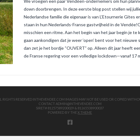
We vroegen een paar Vendéen-ondernemers om hun plannen
down doorbrengen. In deze eerste blog post stellen wij jul
Nederlandse familie die eigenaar is van L’Etournerie Gites 
staan in hun Nederlands-Franse gastvrijheid in de Vendée!O
misschien een ritme. Aan het begin van het jaar begin je te 
gaan aankondigen dat je weer ‘open’ bent voor het nieuwe se
dan zet je het bordje “OUVERT” op. Alleen dit jaar heeft 
de Franse regering voor een volledige lockdown—vanaf 17 m
 ALL RIGHTS RESERVED INTHEVENDEE.COM IMAGES MAY NOT BE USED OR COPIED WITHO
CONTACT ADMIN@INTHEVENDEE.COM
SIRET# 81257589200029 & 81265538900037
POWERED BY THE
X THEME