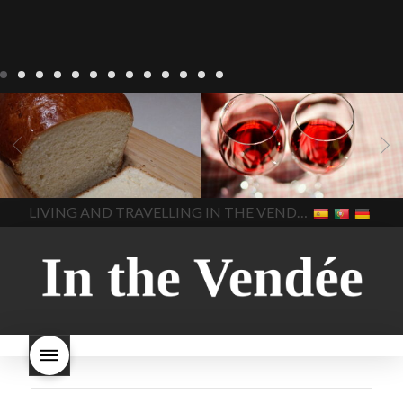
Recepten
Wonen
baken in
Blog
Wonen
beaujolais
Frankrijk
bakken in de
2022
Beaujolais Nouveau
Vendee
brood bakken
2022
De wijnmakers laten
brood met gist
gist brood
de druiventrossen gisten in
het beste brood
hoe moet
een anaërobe
donderdag
In The Vendee
In The Vendee
ik brood bakken
is melk
17 november 2022 is
brood gezond
is melkbrood
beaujolais dag
hoe lang is
LIVING AND TRAVELLING IN THE VENDÉE
gezond
mama's brood
melk
Beaujolais Nouveau
brood
melk brood en
houdbaar
hoeveel flessen
chocolade melk
melkbrood
Beaujolais Nouveau worden
wat is melkbrood
zijn melk
verkocht
is Beaujolais
brood en brioche hetzelfde
Nouveau een fruitige wijn
brood
kooldioxiderijke omgeving.
Dit proces duurt slechts vier
dagen! Beaujolais Nouveau
rode beaujolais nouveau
rose beaujolais nouveau
waar smaakt Beaujolais
Nouveau naar? wat is