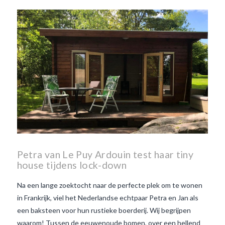
Beaujolais Nouveau
wanneer is beaujolais dag
wanneer is beaujolais
nouveau dag
Wat is de dag
van Beaujolais Nouveau
wat
is de traditie rond beaujolais
nouveau
wat maakt
Beaujolais Nouveau zo
speciaal
wat zijn tannines
witte beaujolais nouveau
Petra van Le Puy Ardouin test haar tiny
house tijdens lock-down
Na een lange zoektocht naar de perfecte plek om te wonen
in Frankrijk, viel het Nederlandse echtpaar Petra en Jan als
een baksteen voor hun rustieke boerderij. Wij begrijpen
waarom! Tussen de eeuwenoude bomen, over een hellend