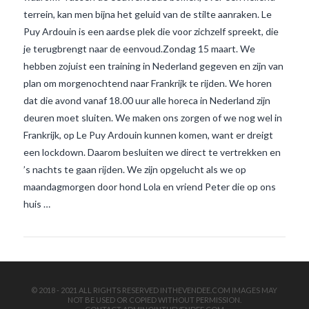
terrein, kan men bijna het geluid van de stilte aanraken. Le
Puy Ardouin is een aardse plek die voor zichzelf spreekt, die
je terugbrengt naar de eenvoud.Zondag 15 maart. We
hebben zojuist een training in Nederland gegeven en zijn van
plan om morgenochtend naar Frankrijk te rijden. We horen
dat die avond vanaf 18.00 uur alle horeca in Nederland zijn
deuren moet sluiten. We maken ons zorgen of we nog wel in
VIEW POST
Frankrijk, op Le Puy Ardouin kunnen komen, want er dreigt
een lockdown. Daarom besluiten we direct te vertrekken en
’s nachts te gaan rijden. We zijn opgelucht als we op
maandagmorgen door hond Lola en vriend Peter die op ons
huis …
© 2018 - 2021 ALL RIGHTS RESERVED INTHEVENDEE.COM IMAGES MAY
NOT BE USED OR COPIED WITHOUT PERMISSION.