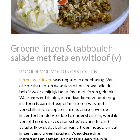
wanneer is beaujolais
nouveau dag
Wat is de dag
van Beaujolais Nouveau
wat
is de traditie rond beaujolais
nouveau
wat maakt
Beaujolais Nouveau zo
speciaal
wat zijn tannines
witte beaujolais nouveau
Groene linzen & tabbouleh
salade met feta en witloof (v)
BOORDEVOL VOEDINGSSTOFFEN
Leren over linzen
was nogal een openbaring. Van
alle peulvruchten waar ik van hou -zowat alle dus-
heb ik waarschijnlijk het minst met linzen gekookt.
Waarom weet ik niet, maar daar komt verandering
in. Toen ik aan het experimenteren was met
verschillende recepten om ons artikel over de
linzenteelt in de Vendée te ondersteunen, werd ik
verliefd op deze (vegetarische/ veganistische)
salade. Ik wist dat bulgur van citroen houdt, en dat
linzen van citroen houden. Voeg deze drie
ingrediënten samen, en het is als een nieuwe