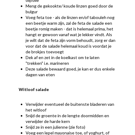
olijfolie
Meng de gekookte/ koude linzen goed door de
bulgur
Voeg feta toe - als de linzen en/of tabouleh nog
een beetje warm zijn, zal de feta de salade een
beetje romig maken - dat is helemaal prima, het
hangt er gewoon vanaf wat je lekker vindt. Als
je wilt dat de feta zijn vorm behoudt, zorg er dan
voor dat de salade helemaal koud is voordat je
de brokjes toevoegt
Dek af en zet in de koelkast om te laten
"trekken" i.e. marineren
Deze salade bewaard goed, je kan er dus enkele
dagen van eten
Witloof salade
Verwijder eventueel de buitenste bladeren van
het witloof
Snijd de groente in de lengte doormidden en
verwijder de harde kern
Snijd ze in een julienne (zie foto)
Voeg een lepel mayonaise toe, of yoghurt, of