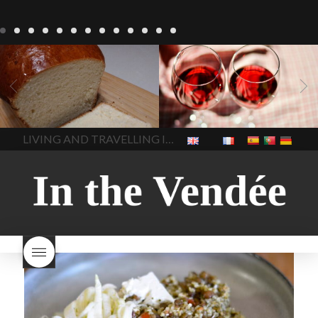
Recepten
Wonen
baken in
Blog
Wonen
beaujolais
Frankrijk
bakken in de
2022
Beaujolais Nouveau
Vendee
brood bakken
2022
De wijnmakers laten
brood met gist
gist brood
de druiventrossen gisten in
het beste brood
hoe moet
een anaërobe
donderdag
In The Vendee
In The Vendee
ik brood bakken
is melk
17 november 2022 is
brood gezond
is melkbrood
beaujolais dag
hoe lang is
LIVING AND TRAVELLING IN THE VENDÉE
gezond
mama's brood
melk
Beaujolais Nouveau
brood
melk brood en
houdbaar
hoeveel flessen
chocolade melk
melkbrood
Beaujolais Nouveau worden
wat is melkbrood
zijn melk
verkocht
is Beaujolais
brood en brioche hetzelfde
Nouveau een fruitige wijn
brood
kooldioxiderijke omgeving.
Dit proces duurt slechts vier
dagen! Beaujolais Nouveau
rode beaujolais nouveau
rose beaujolais nouveau
waar smaakt Beaujolais
Nouveau naar? wat is
Beaujolais Nouveau
wanneer is beaujolais dag