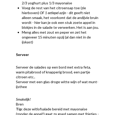
2/3 yoghurt plus 1/3 mayonaise
Voeg de rest van het citroensap toe (zie
hierboven)
OF 1 eetlepel azijn
- dit geeft niet
alleen smaak, het voorkomt dat de andijvie bruin
wordt - hier kan je ook een stuk zoete appel in
blokjes in de salade te verwerken. Het is aan jou.
Meng alles met zout en peper en zet het
ongeveer 15 minuten opzij (al dan niet in de
ijskast)
Serveer
Serveer de salades op een bord met extra feta,
warm pitabrood of knapperig brood, een partje
citroen etc..
Serveer met een glas droge witte wijn of wat munt-
ijsthee
Smakelijk!
Bren
Tip:
deze witlofsalade bereid met mayonaise
(zonder de appel!) gaat zo goed samen met frietjes -