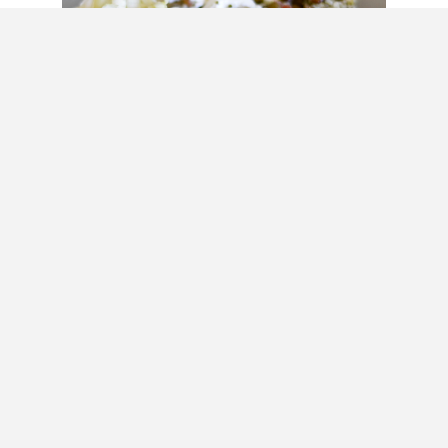
Apéro sla wraps met rode
biet, witloof en appel (v)
SHARE THIS POST