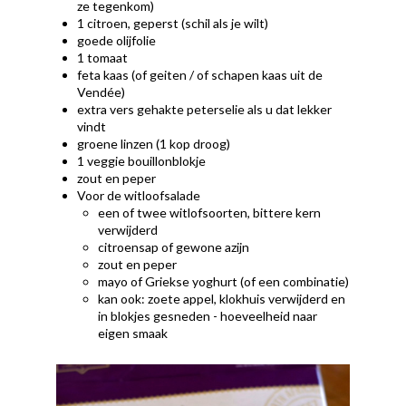
ze tegenkom)
1 citroen, geperst (schil als je wilt)
goede olijfolie
1 tomaat
feta kaas (of geiten / of schapen kaas uit de
Vendée)
extra vers gehakte peterselie als u dat lekker
vindt
groene linzen (1 kop droog)
1 veggie bouillonblokje
zout en peper
Voor de witloofsalade
een of twee witlofsoorten, bittere kern
verwijderd
citroensap of gewone azijn
zout en peper
mayo of Griekse yoghurt (of een combinatie)
kan ook: zoete appel, klokhuis verwijderd en
in blokjes gesneden - hoeveelheid naar
eigen smaak