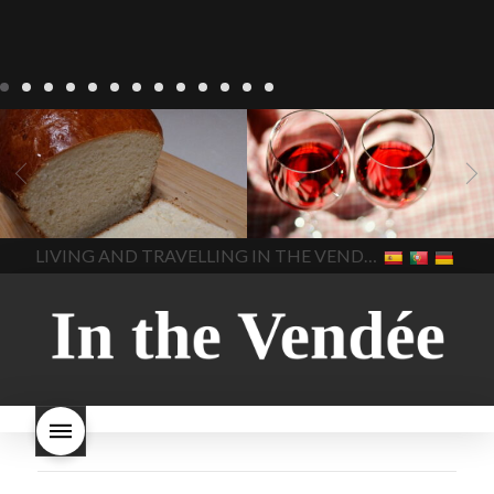
Recepten
Wonen
baken in
Blog
Wonen
beaujolais
Frankrijk
bakken in de
2022
Beaujolais Nouveau
Vendee
brood bakken
2022
De wijnmakers laten
brood met gist
gist brood
de druiventrossen gisten in
het beste brood
hoe moet
een anaërobe
donderdag
In The Vendee
In The Vendee
ik brood bakken
is melk
17 november 2022 is
brood gezond
is melkbrood
beaujolais dag
hoe lang is
LIVING AND TRAVELLING IN THE VENDÉE
gezond
mama's brood
melk
Beaujolais Nouveau
brood
melk brood en
houdbaar
hoeveel flessen
chocolade melk
melkbrood
Beaujolais Nouveau worden
wat is melkbrood
zijn melk
verkocht
is Beaujolais
brood en brioche hetzelfde
Nouveau een fruitige wijn
brood
kooldioxiderijke omgeving.
Dit proces duurt slechts vier
dagen! Beaujolais Nouveau
rode beaujolais nouveau
rose beaujolais nouveau
waar smaakt Beaujolais
Nouveau naar? wat is