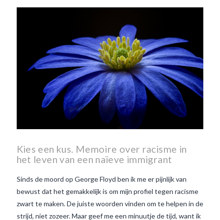
Beaujolais Nouveau
wanneer is beaujolais dag
wanneer is beaujolais
nouveau dag
Wat is de dag
van Beaujolais Nouveau
wat
is de traditie rond beaujolais
nouveau
wat maakt
Beaujolais Nouveau zo
speciaal
wat zijn tannines
witte beaujolais nouveau
Kies een kus. Memoire over racisme in
het leven van een naïeve immigrant
Sinds de moord op George Floyd ben ik me er pijnlijk van
bewust dat het gemakkelijk is om mijn profiel tegen racisme
zwart te maken. De juiste woorden vinden om te helpen in de
strijd, niet zozeer. Maar geef me een minuutje de tijd, want ik