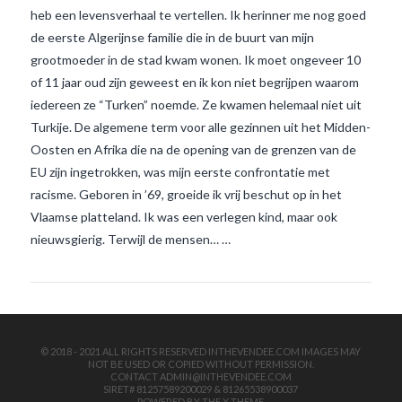
heb een levensverhaal te vertellen. Ik herinner me nog goed
de eerste Algerijnse familie die in de buurt van mijn
grootmoeder in de stad kwam wonen. Ik moet ongeveer 10
of 11 jaar oud zijn geweest en ik kon niet begrijpen waarom
iedereen ze “Turken” noemde. Ze kwamen helemaal niet uit
Turkije. De algemene term voor alle gezinnen uit het Midden-
Oosten en Afrika die na de opening van de grenzen van de
VIEW POST
EU zijn ingetrokken, was mijn eerste confrontatie met
racisme. Geboren in ’69, groeide ik vrij beschut op in het
Vlaamse platteland. Ik was een verlegen kind, maar ook
nieuwsgierig. Terwijl de mensen… …
© 2018 - 2021 ALL RIGHTS RESERVED INTHEVENDEE.COM IMAGES MAY
NOT BE USED OR COPIED WITHOUT PERMISSION.
CONTACT ADMIN@INTHEVENDEE.COM
SIRET# 81257589200029 & 81265538900037
POWERED BY THE
X THEME