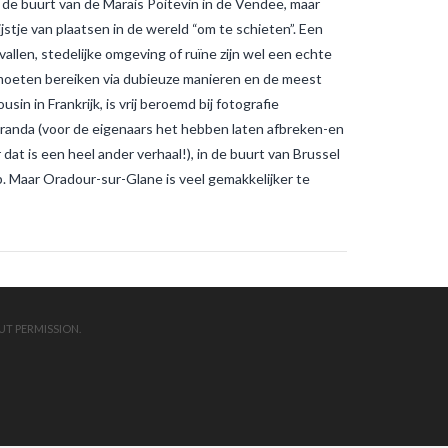
 de buurt van de Marais Poitevin in de Vendee, maar
muggenbeten en
tijgermuggenbeten?
Welke
stje van plaatsen in de wereld “om te schieten”. Een
strategieën zijn er gepland om
allen, stedelijke omgeving of ruïne zijn wel een echte
tijgermuggen uit te roeien?
wonen-
in-frankrijk
wonen-vendee
 moeten bereiken via dubieuze manieren en de meest
in in Frankrijk, is vrij beroemd bij fotografie
randa (voor de eigenaars het hebben laten afbreken-en
 dat is een heel ander verhaal!), in de buurt van Brussel
mp. Maar Oradour-sur-Glane is veel gemakkelijker te
UT PERMISSION.