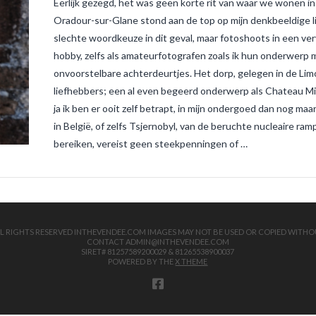
Eerlijk gezegd, het was geen korte rit van waar we wonen in
Oradour-sur-Glane stond aan de top op mijn denkbeeldige lij
slechte woordkeuze in dit geval, maar fotoshoots in een verv
hobby, zelfs als amateurfotografen zoals ik hun onderwerp
onvoorstelbare achterdeurtjes. Het dorp, gelegen in de Limous
liefhebbers; een al even begeerd onderwerp als Chateau Mi
ja ik ben er ooit zelf betrapt, in mijn ondergoed dan nog maar
in België, of zelfs Tsjernobyl, van de beruchte nucleaire ra
bereiken, vereist geen steekpenningen of …
 ALL RIGHTS RESERVED INTHEVENDEE.COM IMAGES MAY NOT BE USED OR COPIED WITHO
CONTACT ADMIN@INTHEVENDEE.COM
SIRET# 81257589200029 & 81265538900037
POWERED BY THE
X THEME