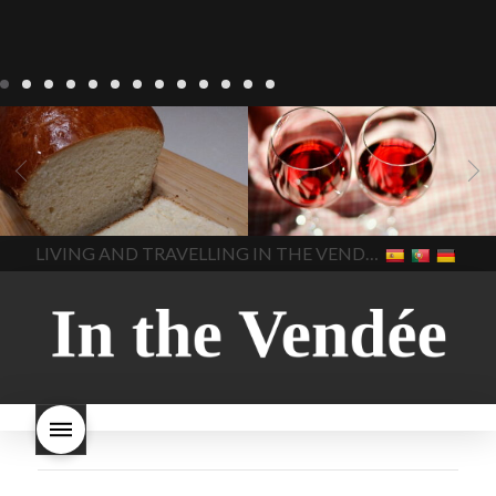
Recepten
Wonen
baken in
Blog
Wonen
beaujolais
Frankrijk
bakken in de
2022
Beaujolais Nouveau
Vendee
brood bakken
2022
De wijnmakers laten
brood met gist
gist brood
de druiventrossen gisten in
het beste brood
hoe moet
een anaërobe
donderdag
In The Vendee
In The Vendee
ik brood bakken
is melk
17 november 2022 is
brood gezond
is melkbrood
beaujolais dag
hoe lang is
LIVING AND TRAVELLING IN THE VENDÉE
gezond
mama's brood
melk
Beaujolais Nouveau
brood
melk brood en
houdbaar
hoeveel flessen
chocolade melk
melkbrood
Beaujolais Nouveau worden
wat is melkbrood
zijn melk
verkocht
is Beaujolais
brood en brioche hetzelfde
Nouveau een fruitige wijn
brood
kooldioxiderijke omgeving.
Dit proces duurt slechts vier
dagen! Beaujolais Nouveau
rode beaujolais nouveau
rose beaujolais nouveau
waar smaakt Beaujolais
Nouveau naar? wat is
Beaujolais Nouveau