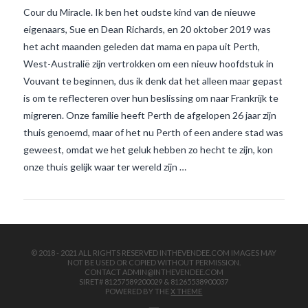
Cour du Miracle. Ik ben het oudste kind van de nieuwe
eigenaars, Sue en Dean Richards, en 20 oktober 2019 was
het acht maanden geleden dat mama en papa uit Perth,
West-Australië zijn vertrokken om een nieuw hoofdstuk in
Vouvant te beginnen, dus ik denk dat het alleen maar gepast
is om te reflecteren over hun beslissing om naar Frankrijk te
migreren. Onze familie heeft Perth de afgelopen 26 jaar zijn
VIEW POST
thuis genoemd, maar of het nu Perth of een andere stad was
geweest, omdat we het geluk hebben zo hecht te zijn, kon
onze thuis gelijk waar ter wereld zijn …
© 2018 - 2021 ALL RIGHTS RESERVED INTHEVENDEE.COM IMAGES MAY
NOT BE USED OR COPIED WITHOUT PERMISSION.
CONTACT ADMIN@INTHEVENDEE.COM
SIRET# 81257589200029 & 81265538900037
POWERED BY THE
X THEME