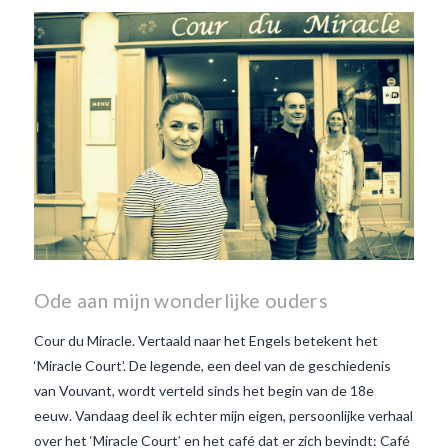
wanneer is beaujolais dag
wanneer is beaujolais
nouveau dag
Wat is de dag
van Beaujolais Nouveau
wat
is de traditie rond beaujolais
nouveau
wat maakt
Beaujolais Nouveau zo
speciaal
wat zijn tannines
witte beaujolais nouveau
Ode aan mijn wonderlijke ouders
Cour du Miracle. Vertaald naar het Engels betekent het
‘Miracle Court’. De legende, een deel van de geschiedenis
van Vouvant, wordt verteld sinds het begin van de 18e
eeuw. Vandaag deel ik echter mijn eigen, persoonlijke verhaal
over het ‘Miracle Court’ en het café dat er zich bevindt: Café