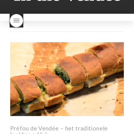
brood
kooldioxiderijke omgeving.
Dit proces duurt slechts vier
dagen! Beaujolais Nouveau
rode beaujolais nouveau
rose beaujolais nouveau
waar smaakt Beaujolais
Nouveau naar? wat is
Beaujolais Nouveau
wanneer is beaujolais dag
wanneer is beaujolais
nouveau dag
Wat is de dag
van Beaujolais Nouveau
wat
is de traditie rond beaujolais
nouveau
wat maakt
Beaujolais Nouveau zo
speciaal
wat zijn tannines
witte beaujolais nouveau
Préfou de Vendée – het traditionele