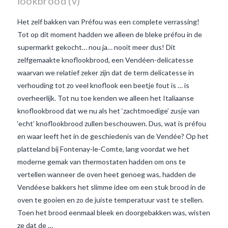
lookbrood (v)
Het zelf bakken van Préfou was een complete verrassing!
Tot op dit moment hadden we alleen de bleke préfou in de
supermarkt gekocht… nou ja… nooit meer dus! Dit
zelfgemaakte knoflookbrood, een Vendéen-delicatesse
waarvan we relatief zeker zijn dat de term delicatesse in
verhouding tot zo veel knoflook een beetje fout is … is
overheerlijk. Tot nu toe kenden we alleen het Italiaanse
knoflookbrood dat we nu als het ‘zachtmoedige’ zusje van
‘echt’ knoflookbrood zullen beschouwen. Dus, wat is préfou
en waar leeft het in de geschiedenis van de Vendée? Op het
platteland bij Fontenay-le-Comte, lang voordat we het
VIEW POST
moderne gemak van thermostaten hadden om ons te
vertellen wanneer de oven heet genoeg was, hadden de
Vendéese bakkers het slimme idee om een stuk brood in de
oven te gooien en zo de juiste temperatuur vast te stellen.
Toen het brood eenmaal bleek en doorgebakken was, wisten
ze dat de …