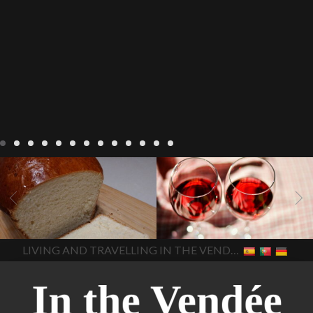
Recepten
Wonen
baken in
Blog
Wonen
beaujolais
Frankrijk
bakken in de
2022
Beaujolais Nouveau
Vendee
brood bakken
2022
De wijnmakers laten
brood met gist
gist brood
de druiventrossen gisten in
het beste brood
hoe moet
een anaërobe
donderdag
In The Vendee
In The Vendee
ik brood bakken
is melk
17 november 2022 is
brood gezond
is melkbrood
beaujolais dag
hoe lang is
LIVING AND TRAVELLING IN THE VENDÉE
gezond
mama's brood
melk
Beaujolais Nouveau
brood
melk brood en
houdbaar
hoeveel flessen
chocolade melk
melkbrood
Beaujolais Nouveau worden
wat is melkbrood
zijn melk
verkocht
is Beaujolais
brood en brioche hetzelfde
Nouveau een fruitige wijn