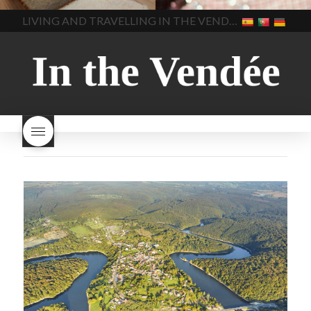
brood gezond
is melkbrood
beaujolais dag
hoe lang is
LIVING AND TRAVELLING IN THE VENDÉE
gezond
mama's brood
melk
Beaujolais Nouveau
brood
melk brood en
houdbaar
hoeveel flessen
chocolade melk
melkbrood
Beaujolais Nouveau worden
wat is melkbrood
zijn melk
verkocht
is Beaujolais
brood en brioche hetzelfde
Nouveau een fruitige wijn
brood
kooldioxiderijke omgeving.
Dit proces duurt slechts vier
dagen! Beaujolais Nouveau
rode beaujolais nouveau
rose beaujolais nouveau
waar smaakt Beaujolais
Nouveau naar? wat is
Beaujolais Nouveau
wanneer is beaujolais dag
wanneer is beaujolais
nouveau dag
Wat is de dag
van Beaujolais Nouveau
wat
is de traditie rond beaujolais
nouveau
wat maakt
Beaujolais Nouveau zo
speciaal
wat zijn tannines
witte beaujolais nouveau