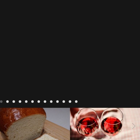
Recepten
Wonen
baken in
Blog
Wonen
beaujolais
Frankrijk
bakken in de
2022
Beaujolais Nouveau
Vendee
brood bakken
2022
De wijnmakers laten
brood met gist
gist brood
de druiventrossen gisten in
het beste brood
hoe moet
een anaërobe
donderdag
In The Vendee
In The Vendee
ik brood bakken
is melk
17 november 2022 is