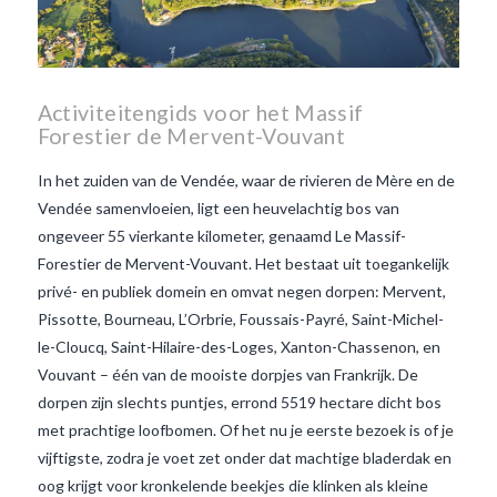
Activiteitengids voor het Massif
Forestier de Mervent-Vouvant
In het zuiden van de Vendée, waar de rivieren de Mère en de
Vendée samenvloeien, ligt een heuvelachtig bos van
ongeveer 55 vierkante kilometer, genaamd Le Massif-
Forestier de Mervent-Vouvant. Het bestaat uit toegankelijk
privé- en publiek domein en omvat negen dorpen: Mervent,
Pissotte, Bourneau, L’Orbrie, Foussais-Payré, Saint-Michel-
le-Cloucq, Saint-Hilaire-des-Loges, Xanton-Chassenon, en
Vouvant – één van de mooiste dorpjes van Frankrijk. De
dorpen zijn slechts puntjes, errond 5519 hectare dicht bos
met prachtige loofbomen. Of het nu je eerste bezoek is of je
vijftigste, zodra je voet zet onder dat machtige bladerdak en
VIEW POST
oog krijgt voor kronkelende beekjes die klinken als kleine