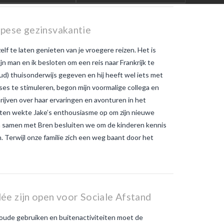
Europa?
Waarom winnen
tijgermuggen terrein in Frankrijk?
Warme temperaturen werken
opese gezinsvakantie
muggen in de hand
wat is het
verschil tussen gewone
lf te laten genieten van je vroegere reizen. Het is
muggenbeten en
tijgermuggenbeten?
Welke
ijn man en ik besloten om een reis naar Frankrijk te
strategieën zijn er gepland om
oud) thuisonderwijs gegeven en hij heeft wel iets met
tijgermuggen uit te roeien?
wonen-
in-frankrijk
wonen-vendee
ses te stimuleren, begon mijn voormalige collega en
hrijven over haar ervaringen en avonturen in het
rten wekte Jake’s enthousiasme op om zijn nieuwe
h samen met Bren besluiten we om de kinderen kennis
 Terwijl onze familie zich een weg baant door het
ée zijn open voor Sociale Afstand
, oude gebruiken en buitenactiviteiten moet de