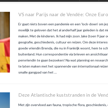
is nouveau
veau zo
witte
VS naar Parijs naar de Vendée: Onze Eur
Er gaat niets boven een pandemie en een ‘lock-down’ om jeze
moeilijk te geloven dat het al anderhalf jaar geleden is dat m
maken. Met de kinderen. Ik had mijn zoon Jake (toen 9 jaar 
geografie, geschiedenis, cultuur en reizen. Om deze interes
goede vriendin Brenda, die nu in Frankrijk woont, hem te sc
buitenland. Hun correspondentie via brieven en ansichtkaa
penvriendin te gaan bezoeken! Na wat planning en researc
te laten maken met het spannende van internationaal reizen.
smalle gangpad van het …
Deze Atlantische kuststranden in de Vend
Met zijn overvloed aan fauna, tropische flora, geschiedenis