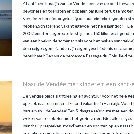
Atlantische kustlijn van de Vendée een van de best bewaarde
bewoners en toeristen en popelen om jullie terug te mogen
Vendée zeker niet ongelukkig om hun eindeloze gouden stra
hebben.Schitterend vakantiegevoel het hele jaar door – De
200 kilometer ongerepte kustlijn met 160 kilometer gouden 
van een boek in de zomer zon als voor het maken van verkw
de nabijgelegen eilanden zijn eigen geschiedenis en charme.
bereikbaar bij eb via de beroemde Passage du Gois. Île d’Y
Naar de Vendée met kinderen: een kant-e
De Vendée biedt sightseeing en avontuur voor het hele gezin
op zoek naar een meer all-round vakantie in Frankrijk. Voor 
hart ervan… de Vendée!Een 5-daagse reisroute met een doel
weken van reisplezier met het gezin vullen. Niet alles is g
paintball, pretparken, rotsklimmen en sporten op en naast h
bezoekers ervoor kiezen om keer op keer terug te keren na