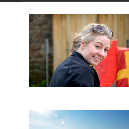
de traditie rond beaujola
wat maakt Beaujolais Nou
speciaal
wat zijn tannines
beaujolais nouveau