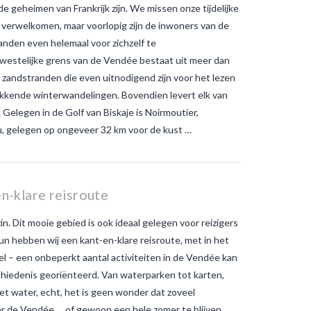
 geheimen van Frankrijk zijn. We missen onze tijdelijke
 verwelkomen, maar voorlopig zijn de inwoners van de
nden even helemaal voor zichzelf te
 westelijke grens van de Vendée bestaat uit meer dan
zandstranden die even uitnodigend zijn voor het lezen
ikkende winterwandelingen. Bovendien levert elk van
 Gelegen in de Golf van Biskaje is Noirmoutier,
eu, gelegen op ongeveer 32 km voor de kust …
n-klare reisroute
. Dit mooie gebied is ook ideaal gelegen voor reizigers
hun hebben wij een kant-en-klare reisroute, met in het
 – een onbeperkt aantal activiteiten in de Vendée kan
eschiedenis georiënteerd. Van waterparken tot karten,
et water, echt, het is geen wonder dat zoveel
ar de Vendée … of gewoon een hele zomer te blijven.