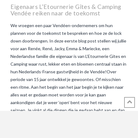
Eigenaars L’Etournerie Gîtes & Camping
Vendée reiken naar de toekomst
We vroegen een paar Vendéen-ondernemers om hun
plannen voor de toekomst te bespreken en hoe ze de lock
down doorbrengen. In deze eerste blog post stellen wij jullie
voor aan Renée, René, Jacky, Emma & Mariecke, een
Nederlandse familie die eigenaar is van L’Etournerie Gites en
Camping waar rust, lekker eten en bloemen centraal staan in
hun Nederlands-Franse gastvrijheid in de Vendée!Over
periode van 15 jaar ontwikkel je gewoontes. Of misschien
een ritme. Aan het begin van het jaar begin je te kijken naar
alles wat er gedaan moet worden voor je kan gaan
aankondigen dat je weer ‘open’ bent voor het nieuwe
VIEW POST
seizoen. Je vinkt al die dingen die je gedaan hebt aan en dan
zet je het bordje “OUVERT” op. Alleen dit jaar heeft een
pandemie—met de onvermijdelijke aankondiging van de
Franse regering voor een volledige lockdown—vanaf 17