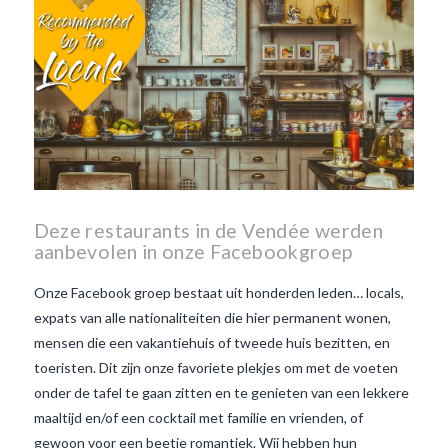
van Beaujolais Nouveau
wat
is de traditie rond beaujolais
nouveau
wat maakt
Beaujolais Nouveau zo
speciaal
wat zijn tannines
witte beaujolais nouveau
Deze restaurants in de Vendée werden
aanbevolen in onze Facebookgroep
Onze Facebook groep bestaat uit honderden leden… locals,
expats van alle nationaliteiten die hier permanent wonen,
mensen die een vakantiehuis of tweede huis bezitten, en
toeristen. Dit zijn onze favoriete plekjes om met de voeten
onder de tafel te gaan zitten en te genieten van een lekkere
maaltijd en/of een cocktail met familie en vrienden, of
gewoon voor een beetje romantiek. Wij hebben hun