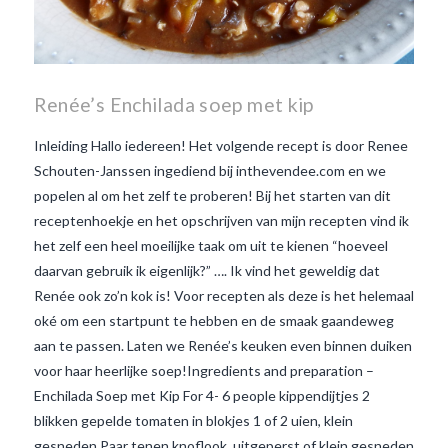
Renée’s Enchilada soep met kip
Inleiding Hallo iedereen! Het volgende recept is door Renee
Schouten-Janssen ingediend bij inthevendee.com en we
popelen al om het zelf te proberen! Bij het starten van dit
receptenhoekje en het opschrijven van mijn recepten vind ik
het zelf een heel moeilijke taak om uit te kienen “hoeveel
daarvan gebruik ik eigenlijk?” …. Ik vind het geweldig dat
Renée ook zo’n kok is! Voor recepten als deze is het helemaal
oké om een startpunt te hebben en de smaak gaandeweg
aan te passen. Laten we Renée’s keuken even binnen duiken
voor haar heerlijke soep!Ingredients and preparation –
Enchilada Soep met Kip For 4- 6 people kippendijtjes 2
blikken gepelde tomaten in blokjes 1 of 2 uien, klein
VIEW POST
gesneden Paar tenen knoflook, uitgeperst of klein gesneden