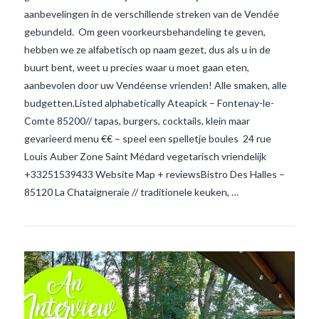
aanbevelingen in de verschillende streken van de Vendée
gebundeld. Om geen voorkeursbehandeling te geven,
hebben we ze alfabetisch op naam gezet, dus als u in de
buurt bent, weet u precies waar u moet gaan eten,
VIEW POST
aanbevolen door uw Vendéense vrienden! Alle smaken, alle
budgetten.Listed alphabetically Ateapick – Fontenay-le-
Comte 85200// tapas, burgers, cocktails, klein maar
gevarieerd menu €€ – speel een spelletje boules 24 rue
Louis Auber Zone Saint Médard vegetarisch vriendelijk
+33251539433 Website Map + reviewsBistro Des Halles –
85120 La Chataigneraie // traditionele keuken, …