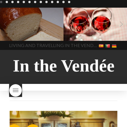
Recepten
Wonen
baken in
Blog
Wonen
beaujolais
Frankrijk
bakken in de
2022
Beaujolais Nouveau
Vendee
brood bakken
2022
De wijnmakers laten
brood met gist
gist brood
de druiventrossen gisten in
het beste brood
hoe moet
een anaërobe
donderdag
In The Vendee
In The Vendee
ik brood bakken
is melk
17 november 2022 is
brood gezond
is melkbrood
beaujolais dag
hoe lang is
LIVING AND TRAVELLING IN THE VENDÉE
gezond
mama's brood
melk
Beaujolais Nouveau
brood
melk brood en
houdbaar
hoeveel flessen
chocolade melk
melkbrood
Beaujolais Nouveau worden
wat is melkbrood
zijn melk
verkocht
is Beaujolais
brood en brioche hetzelfde
Nouveau een fruitige wijn
brood
kooldioxiderijke omgeving.
Dit proces duurt slechts vier
dagen! Beaujolais Nouveau
rode beaujolais nouveau
rose beaujolais nouveau
waar smaakt Beaujolais
Nouveau naar? wat is
Beaujolais Nouveau
wanneer is beaujolais dag
wanneer is beaujolais
nouveau dag
Wat is de dag