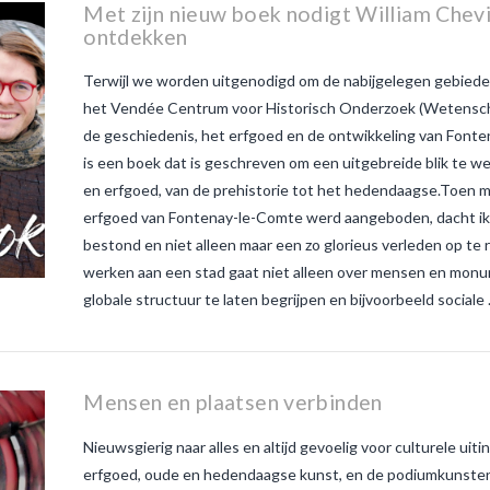
witte
Met zijn nieuw boek nodigt William Chev
ontdekken
Terwijl we worden uitgenodigd om de nabijgelegen gebieden 
het Vendée Centrum voor Historisch Onderzoek (Wetensch
de geschiedenis, het erfgoed en de ontwikkeling van Font
is een boek dat is geschreven om een uitgebreide blik te we
en erfgoed, van de prehistorie tot het hedendaagse.Toen mij
erfgoed van Fontenay-le-Comte werd aangeboden, dacht ik da
bestond en niet alleen maar een zo glorieus verleden op te
werken aan een stad gaat niet alleen over mensen en mon
globale structuur te laten begrijpen en bijvoorbeeld sociale
Mensen en plaatsen verbinden
Nieuwsgierig naar alles en altijd gevoelig voor culturele uit
erfgoed, oude en hedendaagse kunst, en de podiumkunsten.