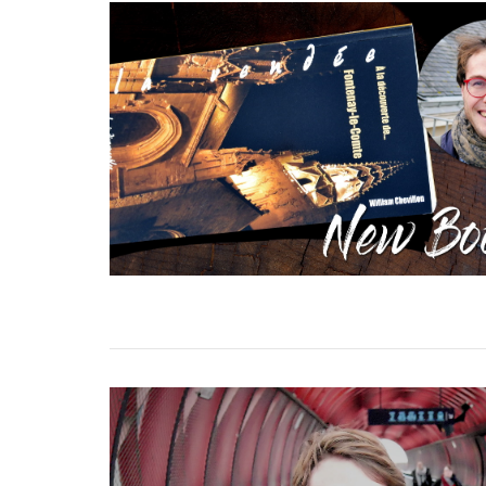
speciaal
wat zijn tannines
beaujolais nouveau