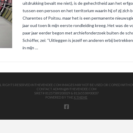
uitdrukking bevalt me niet), is de gehechtheid aan het erfg
tussen een persoon en het territorium waarin hij of zij zich 
Charentes of Poitou. maar het is een permanente nieuwsgier
jaar oud toen ik mijn eerste rondleiding kreeg. Het was de v
paar jaar eerder begon met archiefonderzoek buiten de schoo
Schöffer, zei: “Uitleggen is jezelf en anderen erbij betrekk
in mijn …
 ALL RIGHTS RESERVED INTHEVENDEE.COM IMAGES MAY NOT BE USED OR COPIED WITHO
CONTACT ADMIN@INTHEVENDEE.COM
SIRET# 81257589200029 & 81265538900037
POWERED BY THE
X THEME