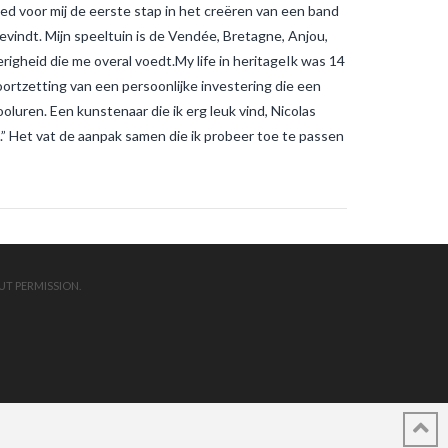
oed voor mij de eerste stap in het creëren van een band
bevindt. Mijn speeltuin is de Vendée, Bretagne, Anjou,
igheid die me overal voedt.My life in heritageIk was 14
oortzetting van een persoonlijke investering die een
luren. Een kunstenaar die ik erg leuk vind, Nicolas
en.” Het vat de aanpak samen die ik probeer toe te passen
UT PERMISSION.