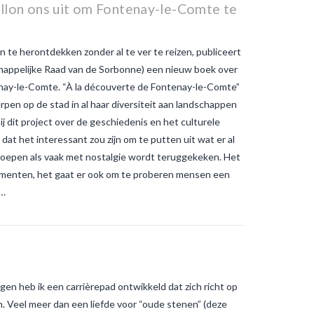
Warme temperaturen werken
illon ons uit om Fontenay-le-Comte te
muggen in de hand
wat is het
verschil tussen gewone
muggenbeten en
tijgermuggenbeten?
Welke
te herontdekken zonder al te ver te reizen, publiceert
strategieën zijn er gepland om
appelijke Raad van de Sorbonne) een nieuw boek over
tijgermuggen uit te roeien?
wonen-
enay-le-Comte. “À la découverte de Fontenay-le-Comte”
in-frankrijk
wonen-vendee
rpen op de stad in al haar diversiteit aan landschappen
 dit project over de geschiedenis en het culturele
t het interessant zou zijn om te putten uit wat er al
 roepen als vaak met nostalgie wordt teruggekeken. Het
umenten, het gaat er ook om te proberen mensen een
 …
ingen heb ik een carrièrepad ontwikkeld dat zich richt op
 Veel meer dan een liefde voor “oude stenen” (deze