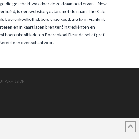
e enige die geschokt was door de zeldzaamheid ervan… New
s verhuisd, is een website gestart met de naam The Kale
als boerenkoolliefhebbers onze kostbare fix in Frankrijk
rteren en in kaart laten brengen!Ingrediënten en
ol boerenkoolbladeren Boerenkool Fleur de sel of grof
Bereid een ovenschaal voor …
UT PERMISSION.