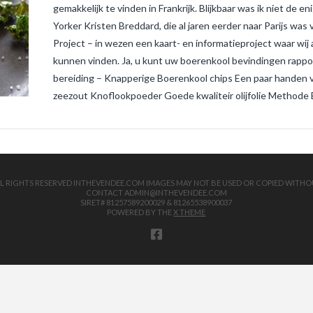
gemakkelijk te vinden in Frankrijk. Blijkbaar was ik niet d
Yorker Kristen Breddard, die al jaren eerder naar Parijs wa
Project – in wezen een kaart- en informatieproject waar wij 
kunnen vinden. Ja, u kunt uw boerenkool bevindingen rappo
bereiding – Knapperige Boerenkool chips Een paar handen v
zeezout Knoflookpoeder Goede kwaliteir olijfolie Methode 
 ALL RIGHTS RESERVED INTHEVENDEE.COM IMAGES MAY NOT BE USED OR COPIED WITHO
CONTACT ADMIN@INTHEVENDEE.COM
SIRET# 81257589200029 & 81265538900037
POWERED BY THE
X THEME