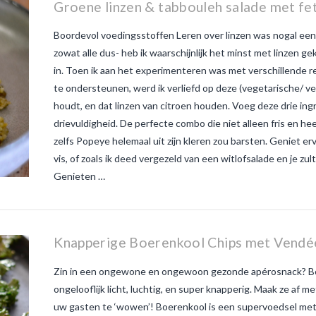
Groene linzen & tabbouleh salade met fet
Boordevol voedingsstoffen Leren over linzen was nogal een 
zowat alle dus- heb ik waarschijnlijk het minst met linzen 
in. Toen ik aan het experimenteren was met verschillende r
te ondersteunen, werd ik verliefd op deze (vegetarische/ veg
houdt, en dat linzen van citroen houden. Voeg deze drie ing
drievuldigheid. De perfecte combo die niet alleen fris en hee
zelfs Popeye helemaal uit zijn kleren zou barsten. Geniet er
vis, of zoals ik deed vergezeld van een witlofsalade en je zu
Genieten …
Knapperige Boerenkool Chips met Vendée
Zin in een ongewone en ongewoon gezonde apérosnack? Boe
ongelooflijk licht, luchtig, en super knapperig. Maak ze af 
uw gasten te ‘wowen’! Boerenkool is een supervoedsel met 