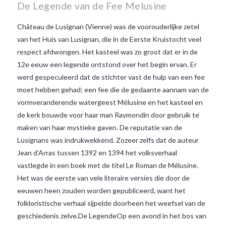
De Legende van de Fee Melusine
Château de Lusignan (Vienne) was de voorouderlijke zetel
van het Huis van Lusignan, die in de Eerste Kruistocht veel
respect afdwongen. Het kasteel was zo groot dat er in de
12e eeuw een legende ontstond over het begin ervan. Er
werd gespeculeerd dat de stichter vast de hulp van een fee
moet hebben gehad; een fee die de gedaante aannam van de
vormveranderende watergeest Mélusine en het kasteel en
de kerk bouwde voor haar man Raymondin door gebruik te
maken van haar mystieke gaven. De reputatie van de
Lusignans was indrukwekkend. Zozeer zelfs dat de auteur
Jean d’Arras tussen 1392 en 1394 het volksverhaal
vastlegde in een boek met de titel Le Roman de Mélusine.
VIEW POST
Het was de eerste van vele literaire versies die door de
eeuwen heen zouden worden gepubliceerd, want het
folkloristische verhaal sijpelde doorheen het weefsel van de
geschiedenis zelve.De LegendeOp een avond in het bos van