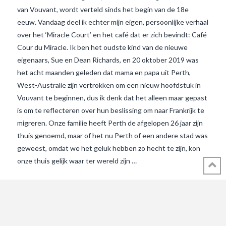
van Vouvant, wordt verteld sinds het begin van de 18e
eeuw. Vandaag deel ik echter mijn eigen, persoonlijke verhaal
over het ‘Miracle Court’ en het café dat er zich bevindt: Café
Cour du Miracle. Ik ben het oudste kind van de nieuwe
eigenaars, Sue en Dean Richards, en 20 oktober 2019 was
het acht maanden geleden dat mama en papa uit Perth,
West-Australië zijn vertrokken om een nieuw hoofdstuk in
Vouvant te beginnen, dus ik denk dat het alleen maar gepast
is om te reflecteren over hun beslissing om naar Frankrijk te
migreren. Onze familie heeft Perth de afgelopen 26 jaar zijn
VIEW POST
thuis genoemd, maar of het nu Perth of een andere stad was
geweest, omdat we het geluk hebben zo hecht te zijn, kon
onze thuis gelijk waar ter wereld zijn …
© 2018 - 2021 ALL RIGHTS RESERVED INTHEVENDEE.COM IMAGES MAY