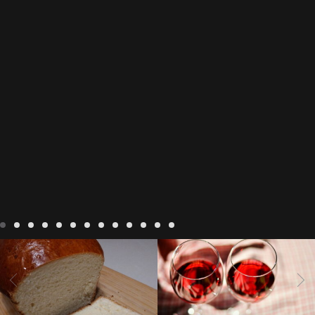
Recepten
Wonen
baken in
Blog
Wonen
beaujolais
Frankrijk
bakken in de
2022
Beaujolais Nouveau
Vendee
brood bakken
2022
De wijnmakers laten
brood met gist
gist brood
de druiventrossen gisten in
het beste brood
hoe moet
een anaërobe
donderdag
In The Vendee
In The Vendee
ik brood bakken
is melk
17 november 2022 is