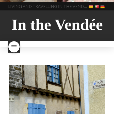
brood gezond
is melkbrood
beaujolais dag
hoe lang is
LIVING AND TRAVELLING IN THE VENDÉE
gezond
mama's brood
melk
Beaujolais Nouveau
brood
melk brood en
houdbaar
hoeveel flessen
chocolade melk
melkbrood
Beaujolais Nouveau worden
wat is melkbrood
zijn melk
verkocht
is Beaujolais
brood en brioche hetzelfde
Nouveau een fruitige wijn
brood
kooldioxiderijke omgeving.
Dit proces duurt slechts vier
dagen! Beaujolais Nouveau
rode beaujolais nouveau
rose beaujolais nouveau
waar smaakt Beaujolais
Nouveau naar? wat is
Beaujolais Nouveau
wanneer is beaujolais dag
wanneer is beaujolais
nouveau dag
Wat is de dag
van Beaujolais Nouveau
wat
is de traditie rond beaujolais
nouveau
wat maakt
Beaujolais Nouveau zo
speciaal
wat zijn tannines
witte beaujolais nouveau