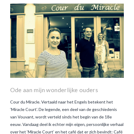
wanneer is beaujolais dag
wanneer is beaujolais
nouveau dag
Wat is de dag
van Beaujolais Nouveau
wat
is de traditie rond beaujolais
nouveau
wat maakt
Beaujolais Nouveau zo
speciaal
wat zijn tannines
witte beaujolais nouveau
Ode aan mijn wonderlijke ouders
Cour du Miracle. Vertaald naar het Engels betekent het
‘Miracle Court’. De legende, een deel van de geschiedenis
van Vouvant, wordt verteld sinds het begin van de 18e
eeuw. Vandaag deel ik echter mijn eigen, persoonlijke verhaal
over het ‘Miracle Court’ en het café dat er zich bevindt: Café