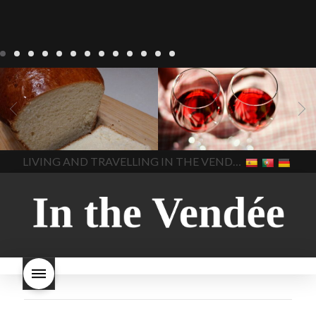
Recepten
Wonen
baken in
Blog
Wonen
beaujolais
Frankrijk
bakken in de
2022
Beaujolais Nouveau
Vendee
brood bakken
2022
De wijnmakers laten
brood met gist
gist brood
de druiventrossen gisten in
het beste brood
hoe moet
een anaërobe
donderdag
In The Vendee
In The Vendee
ik brood bakken
is melk
17 november 2022 is
brood gezond
is melkbrood
beaujolais dag
hoe lang is
LIVING AND TRAVELLING IN THE VENDÉE
gezond
mama's brood
melk
Beaujolais Nouveau
brood
melk brood en
houdbaar
hoeveel flessen
chocolade melk
melkbrood
Beaujolais Nouveau worden
wat is melkbrood
zijn melk
verkocht
is Beaujolais
brood en brioche hetzelfde
Nouveau een fruitige wijn
brood
kooldioxiderijke omgeving.
Dit proces duurt slechts vier
dagen! Beaujolais Nouveau
rode beaujolais nouveau
rose beaujolais nouveau
waar smaakt Beaujolais
Nouveau naar? wat is
Beaujolais Nouveau