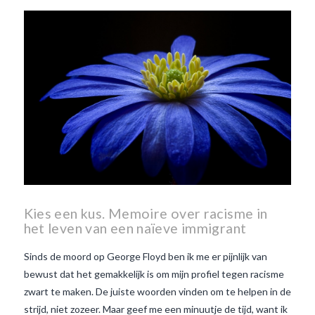
Beaujolais Nouveau
wanneer is beaujolais dag
wanneer is beaujolais
nouveau dag
Wat is de dag
van Beaujolais Nouveau
wat
is de traditie rond beaujolais
nouveau
wat maakt
Beaujolais Nouveau zo
speciaal
wat zijn tannines
witte beaujolais nouveau
Kies een kus. Memoire over racisme in
het leven van een naïeve immigrant
Sinds de moord op George Floyd ben ik me er pijnlijk van
bewust dat het gemakkelijk is om mijn profiel tegen racisme
zwart te maken. De juiste woorden vinden om te helpen in de
strijd, niet zozeer. Maar geef me een minuutje de tijd, want ik