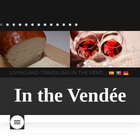
Recepten
Wonen
baken in
Blog
Wonen
beaujolais
Frankrijk
bakken in de
2022
Beaujolais Nouveau
Vendee
brood bakken
2022
De wijnmakers laten
brood met gist
gist brood
de druiventrossen gisten in
het beste brood
hoe moet
een anaërobe
donderdag
In The Vendee
In The Vendee
ik brood bakken
is melk
17 november 2022 is
brood gezond
is melkbrood
beaujolais dag
hoe lang is
LIVING AND TRAVELLING IN THE VENDÉE
gezond
mama's brood
melk
Beaujolais Nouveau
brood
melk brood en
houdbaar
hoeveel flessen
chocolade melk
melkbrood
Beaujolais Nouveau worden
wat is melkbrood
zijn melk
verkocht
is Beaujolais
brood en brioche hetzelfde
Nouveau een fruitige wijn
brood
kooldioxiderijke omgeving.
Dit proces duurt slechts vier
dagen! Beaujolais Nouveau
rode beaujolais nouveau
rose beaujolais nouveau
waar smaakt Beaujolais
Nouveau naar? wat is