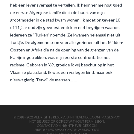
heb een levensverhaal te vertellen. Ik herinner me nog goed
de eerste Algerijnse familie die in de buurt van mijn
grootmoeder in de stad kwam wonen. Ik moet ongeveer 10
of 11 jaar oud zijn geweest en ik kon niet begrijpen waarom
iedereen ze “Turken” noemde. Ze kwamen helemaal niet uit
Turkije. De algemene term voor alle gezinnen uit het Midden-
Oosten en Afrika die na de opening van de grenzen van de
VIEW POST
EU zijn ingetrokken, was mijn eerste confrontatie met
racisme. Geboren in ’69, groeide ik vrij beschut op in het
Vlaamse platteland. Ik was een verlegen kind, maar ook
nieuwsgierig. Terwijl de mensen… …
© 2018 - 2021 ALL RIGHTS RESERVED INTHEVENDEE.COM IMAGES MAY
NOT BE USED OR COPIED WITHOUT PERMISSION.
CONTACT ADMIN@INTHEVENDEE.COM
SIRET# 81257589200029 & 81265538900037
POWERED BY THE
X THEME