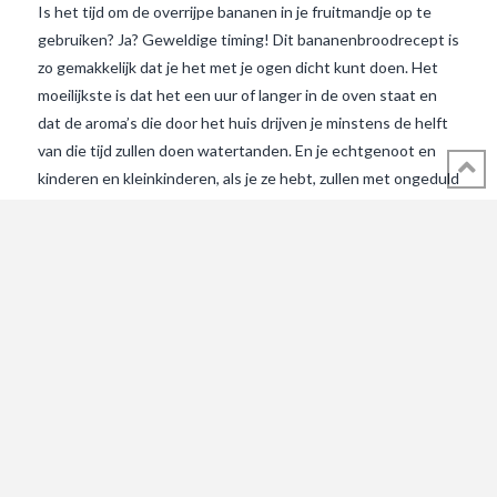
Is het tijd om de overrijpe bananen in je fruitmandje op te
gebruiken? Ja? Geweldige timing! Dit bananenbroodrecept is
zo gemakkelijk dat je het met je ogen dicht kunt doen. Het
moeilijkste is dat het een uur of langer in de oven staat en
dat de aroma’s die door het huis drijven je minstens de helft
van die tijd zullen doen watertanden. En je echtgenoot en
kinderen en kleinkinderen, als je ze hebt, zullen met ongeduld
in de keuken rondhangen. Want… wie houdt er niet van
bananenbrood?Ingrediënten en bereiding Gemakkelijk
Bananenbrood Voor 1 groot brood (TIP: gebruik hiervoor
geen elektrische mixer – gebruik een houten lepel om het
deeg te bereiden) Je zult het nodig hebben: 2 mengkommen
VIEW POST
grote cake/broodvorm boter om de vorm in te vetten de
oven voorverwarmen tot 160C of 320F open de
omrekeningstabel voor kopjes naar gram of ml 2 kopjes
zelfrijzend meel 3 grote overrijpe …