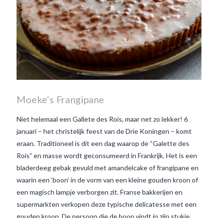
Moeke’s Frangipane
Niet helemaal een Gallete des Rois, maar net zo lekker! 6
januari – het christelijk feest van de Drie Koningen – komt
eraan. Traditioneel is dit een dag waarop de “Galette des
Rois” en masse wordt geconsumeerd in Frankrijk. Het is een
bladerdeeg gebak gevuld met amandelcake of frangipane en
waarin een ‘boon’ in de vorm van een kleine gouden kroon of
een magisch lampje verborgen zit. Franse bakkerijen en
supermarkten verkopen deze typische delicatesse met een
gouden kroon. De persoon die de boon vindt in zijn stukje