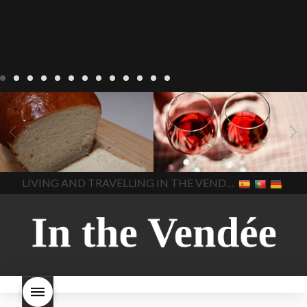
Recepten
Wonen
baken in
Blog
Wonen
beaujolais
Frankrijk
bakken in de
2022
Beaujolais Nouveau
Vendee
brood bakken
2022
De wijnmakers laten
brood met gist
gist brood
de druiventrossen gisten in
het beste brood
hoe moet
een anaërobe
donderdag
In The Vendee
In The Vendee
ik brood bakken
is melk
17 november 2022 is
brood gezond
is melkbrood
beaujolais dag
hoe lang is
LIVING AND TRAVELLING IN THE VENDÉE
gezond
mama's brood
melk
Beaujolais Nouveau
brood
melk brood en
houdbaar
hoeveel flessen
chocolade melk
melkbrood
Beaujolais Nouveau worden
wat is melkbrood
zijn melk
verkocht
is Beaujolais
brood en brioche hetzelfde
Nouveau een fruitige wijn
brood
kooldioxiderijke omgeving.
Dit proces duurt slechts vier
dagen! Beaujolais Nouveau
rode beaujolais nouveau
rose beaujolais nouveau