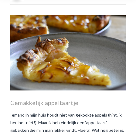
waar smaakt Beaujolais
Nouveau naar? wat is
Beaujolais Nouveau
wanneer is beaujolais dag
wanneer is beaujolais
nouveau dag
Wat is de dag
van Beaujolais Nouveau
wat
is de traditie rond beaujolais
nouveau
wat maakt
Beaujolais Nouveau zo
speciaal
wat zijn tannines
witte beaujolais nouveau
Gemakkelijk appeltaartje
Iemand in mijn huis houdt niet van gekookte appels (hint, ik
ben het niet!). Maar ik heb eindelijk een ‘appeltaart’
gebakken die mijn man lekker vindt. Hoera! Wat nog beter is,