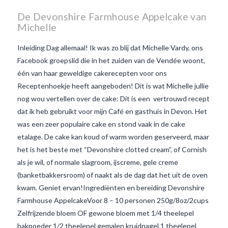
De Devonshire Farmhouse Appelcake van
Michelle
Inleiding Dag allemaal! Ik was zo blij dat Michelle Vardy, ons
Facebook groepslid die in het zuiden van de Vendée woont,
één van haar geweldige cakerecepten voor ons
Receptenhoekje heeft aangeboden! Dit is wat Michelle jullie
nog wou vertellen over de cake: Dit is een vertrouwd recept
dat ik heb gebruikt voor mijn Café en gasthuis in Devon. Het
was een zeer populaire cake en stond vaak in de cake
etalage. De cake kan koud of warm worden geserveerd, maar
het is het beste met “Devonshire clotted cream”, of Cornish
als je wil, of normale slagroom, ijscreme, gele creme
(banketbakkersroom) of naakt als de dag dat het uit de oven
VIEW POST
kwam. Geniet ervan!Ingrediënten en bereiding Devonshire
Farmhouse AppelcakeVoor 8 – 10 personen 250g/8oz/2cups
Zelfrijzende bloem OF gewone bloem met 1/4 theelepel
bakpoeder 1/2 theelepel gemalen kruidnagel 1 theelepel