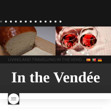
Recepten
Wonen
baken in
Blog
Wonen
beaujolais
Frankrijk
bakken in de
2022
Beaujolais Nouveau
Vendee
brood bakken
2022
De wijnmakers laten
brood met gist
gist brood
de druiventrossen gisten in
het beste brood
hoe moet
een anaërobe
donderdag
In The Vendee
In The Vendee
ik brood bakken
is melk
17 november 2022 is
brood gezond
is melkbrood
beaujolais dag
hoe lang is
LIVING AND TRAVELLING IN THE VENDÉE
gezond
mama's brood
melk
Beaujolais Nouveau
brood
melk brood en
houdbaar
hoeveel flessen
chocolade melk
melkbrood
Beaujolais Nouveau worden
wat is melkbrood
zijn melk
verkocht
is Beaujolais
brood en brioche hetzelfde
Nouveau een fruitige wijn
brood
kooldioxiderijke omgeving.
Dit proces duurt slechts vier
dagen! Beaujolais Nouveau
rode beaujolais nouveau
rose beaujolais nouveau
waar smaakt Beaujolais
Nouveau naar? wat is