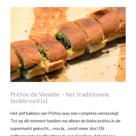
Beaujolais Nouveau
wanneer is beaujolais dag
wanneer is beaujolais
nouveau dag
Wat is de dag
van Beaujolais Nouveau
wat
is de traditie rond beaujolais
nouveau
wat maakt
Beaujolais Nouveau zo
speciaal
wat zijn tannines
witte beaujolais nouveau
Préfou de Vendée – het traditionele
lookbrood (v)
Het zelf bakken van Préfou was een complete verrassing!
Tot op dit moment hadden we alleen de bleke préfou in de
supermarkt gekocht… nou ja… nooit meer dus! Dit
zelfgemaakte knoflookbrood, een Vendéen-delicatesse