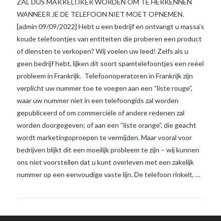
ZAL DUS MAKKELIJKER WORDEN OM TE HERKENNEN
WANNEER JE DE TELEFOON NIET MOET OPNEMEN.
[admin 09/09/2022] Hebt u een bedrijf en ontvangt u massa’s
koude telefoontjes van entiteiten die proberen een product
of diensten te verkopen? Wij voelen uw leed! Zelfs als u
geen bedrijf hebt, lijken dit soort spamtelefoontjes een reëel
probleem in Frankrijk. Telefoonoperatoren in Frankrijk zijn
verplicht uw nummer toe te voegen aan een “liste rouge”,
VIEW POST
waar uw nummer niet in een telefoongids zal worden
gepubliceerd of om commerciële of andere redenen zal
worden doorgegeven; of aan een “liste orange”, die geacht
wordt marketingoproepen te vermijden. Maar vooral voor
bedrijven blijkt dit een moeilijk probleem te zijn – wij kunnen
ons niet voorstellen dat u kunt overleven met een zakelijk
nummer op een eenvoudige vaste lijn. De telefoon rinkelt, …