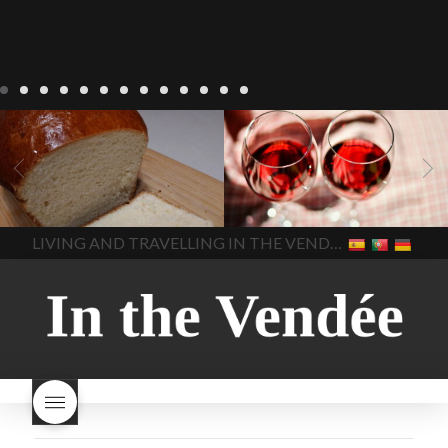
Recepten
Wonen
baken in
Blog
Wonen
beaujolais
Frankrijk
bakken in de
2022
Beaujolais Nouveau
Vendee
brood bakken
2022
De wijnmakers laten
brood met gist
gist brood
de druiventrossen gisten in
het beste brood
hoe moet
een anaërobe
donderdag
In The Vendee
In The Vendee
ik brood bakken
is melk
17 november 2022 is
brood gezond
is melkbrood
beaujolais dag
hoe lang is
LIVING AND TRAVELLING IN THE VENDÉE
gezond
mama's brood
melk
Beaujolais Nouveau
brood
melk brood en
houdbaar
hoeveel flessen
chocolade melk
melkbrood
Beaujolais Nouveau worden
wat is melkbrood
zijn melk
verkocht
is Beaujolais
brood en brioche hetzelfde
Nouveau een fruitige wijn
brood
kooldioxiderijke omgeving.
Dit proces duurt slechts vier
dagen! Beaujolais Nouveau
rode beaujolais nouveau
rose beaujolais nouveau
waar smaakt Beaujolais
Nouveau naar? wat is