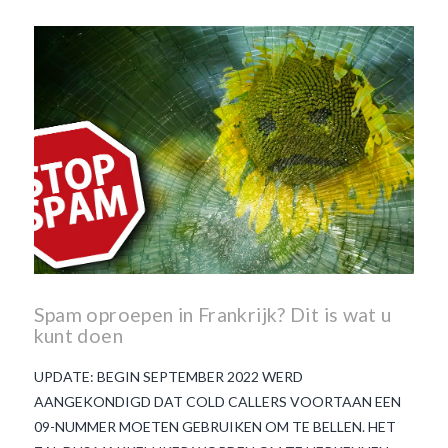
Beaujolais Nouveau
wanneer is beaujolais dag
wanneer is beaujolais
nouveau dag
Wat is de dag
van Beaujolais Nouveau
wat
is de traditie rond beaujolais
nouveau
wat maakt
Beaujolais Nouveau zo
speciaal
wat zijn tannines
witte beaujolais nouveau
Spam oproepen in Frankrijk? Dit is wat u
kunt doen
UPDATE: BEGIN SEPTEMBER 2022 WERD
AANGEKONDIGD DAT COLD CALLERS VOORTAAN EEN
09-NUMMER MOETEN GEBRUIKEN OM TE BELLEN. HET