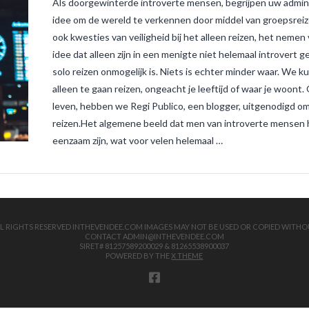
Als doorgewinterde introverte mensen, begrijpen uw admins
idee om de wereld te verkennen door middel van groepsreize
ook kwesties van veiligheid bij het alleen reizen, het nemen
idee dat alleen zijn in een menigte niet helemaal introvert 
solo reizen onmogelijk is. Niets is echter minder waar. W
alleen te gaan reizen, ongeacht je leeftijd of waar je woont
leven, hebben we Regi Publico, een blogger, uitgenodigd om 
reizen.Het algemene beeld dat men van introverte mensen hee
eenzaam zijn, wat voor velen helemaal …
 ALL RIGHTS RESERVED INTHEVENDEE.COM IMAGES MAY NOT BE USED OR COPIED WITHO
CONTACT ADMIN@INTHEVENDEE.COM
SIRET# 81257589200029 & 81265538900037
POWERED BY THE
X THEME