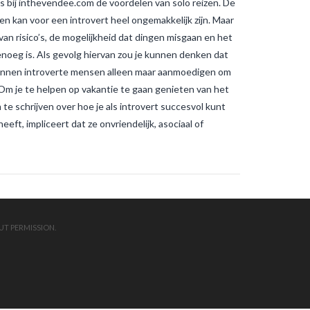
 bij inthevendee.com de voordelen van solo reizen. De
muggenbeten en
tijgermuggenbeten?
Welke
n kan voor een introvert heel ongemakkelijk zijn. Maar
strategieën zijn er gepland om
 van risico’s, de mogelijkheid dat dingen misgaan en het
tijgermuggen uit te roeien?
wonen-
in-frankrijk
wonen-vendee
genoeg is. Als gevolg hiervan zou je kunnen denken dat
e kunnen introverte mensen alleen maar aanmoedigen om
. Om je te helpen op vakantie te gaan genieten van het
te schrijven over hoe je als introvert succesvol kunt
ft, impliceert dat ze onvriendelijk, asociaal of
UT PERMISSION.