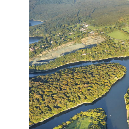
wat maakt Beaujolais Nou
speciaal
wat zijn tannines
beaujolais nouveau