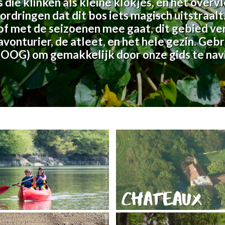
die klinken als kleine klokjes, en het overvl
rdringen dat dit bos iets magisch uitstraalt.
of met de seizoenen mee gaat, dit gebied ve
avonturier, de atleet, en het hele gezin. Ge
HOOG) om gemakkelijk door onze gids te navi