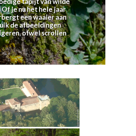
oedige tapijt van wilde
 Of je nu het hele jaar
rbergt een waaier aan
bruik de afbeeldingen
geren, ofwel scrollen