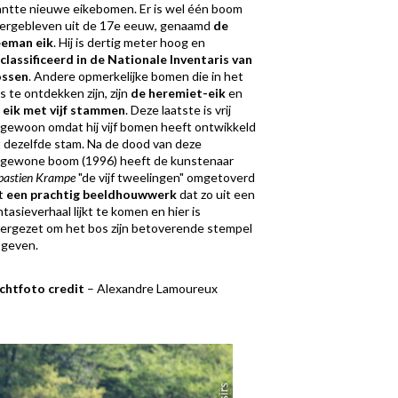
antte nieuwe eikebomen. Er is wel één boom
ergebleven uit de 17e eeuw, genaamd
de
eman eik
. Hij is dertig meter hoog en
classificeerd in de Nationale Inventaris van
ossen
. Andere opmerkelijke bomen die in het
s te ontdekken zijn, zijn
de heremiet-eik
en
e
eik met vijf stammen
. Deze laatste is vrij
gewoon omdat hij vijf bomen heeft ontwikkeld
t dezelfde stam. Na de dood van deze
gewone boom (1996) heeft de kunstenaar
bastien Krampe
"de vijf tweelingen" omgetoverd
t
een prachtig beeldhouwwerk
dat zo uit een
ntasieverhaal lijkt te komen en hier is
ergezet om het bos zijn betoverende stempel
 geven.
chtfoto credit
– Alexandre Lamoureux