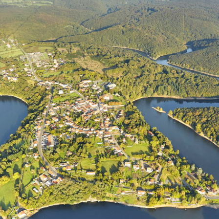
veau zo
witte