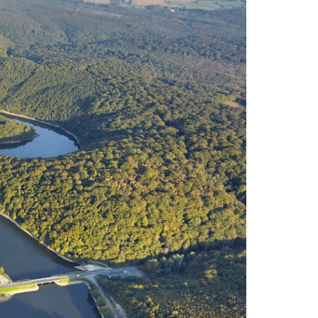
tijgermuggen terrein in Frankrijk?
Warme temperaturen werken
muggen in de hand
wat is het
verschil tussen gewone
muggenbeten en
tijgermuggenbeten?
Welke
strategieën zijn er gepland om
tijgermuggen uit te roeien?
wonen-
in-frankrijk
wonen-vendee