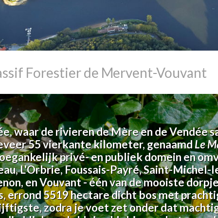
assif Forestier de Mervent-Vouvant
ée, waar de rivieren de Mère en de Vendée s
eveer 55 vierkante kilometer, genaamd
Le M
 toegankelijk privé- en publiek domein en om
au, L'Orbrie, Foussais-Payré, Saint-Michel-le
on, en Vouvant - één van de mooiste dorpje
es, errond 5519 hectare dicht bos met pracht
vijftigste, zodra je voet zet onder dat macht